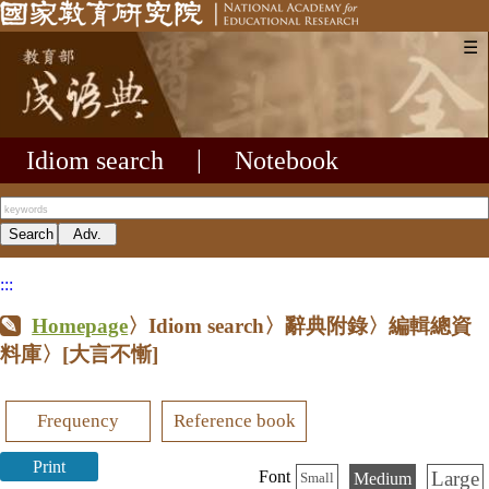
☰
Idiom search
|
Notebook
:::
Homepage
〉Idiom search〉辭典附錄〉編輯總資
料庫〉
[大言不慚]
Frequency
Reference book
Print
Large
Font
Medium
Small