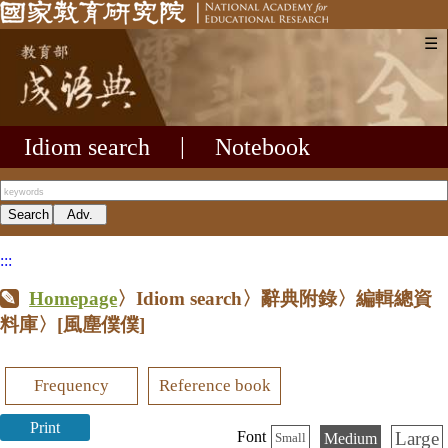
☰
Idiom search
|
Notebook
:::
Homepage
〉Idiom search〉辭典附錄〉編輯總資
料庫〉
[風塵僕僕]
Frequency
Reference book
Print
Large
Font
Medium
Small