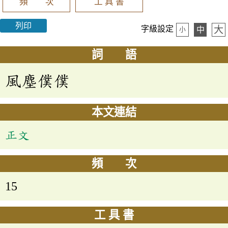
頻 次
工 具 書
列印
大
字級設定
中
小
詞 語
風塵僕僕
本文連結
正文
頻 次
15
工 具 書