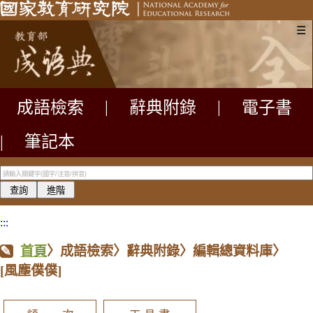
☰
成語檢索
|
辭典附錄
|
電子書
|
筆記本
:::
首頁
〉成語檢索〉辭典附錄〉編輯總資料庫〉
[風塵僕僕]