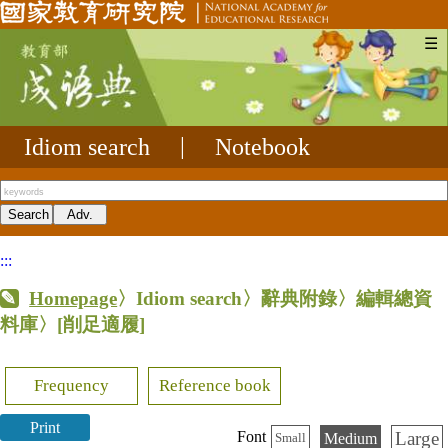
☰
Idiom search
|
Notebook
:::
Homepage
〉Idiom search〉辭典附錄〉編輯總資
料庫〉
[削足適履]
Frequency
Reference book
Print
Large
Font
Medium
Small