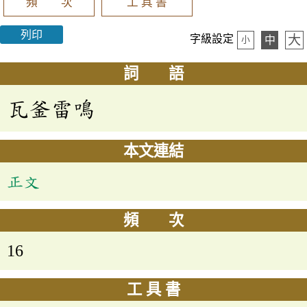
頻 次
工 具 書
列印
大
字級設定
中
小
詞 語
瓦釜雷鳴
本文連結
正文
頻 次
16
工 具 書