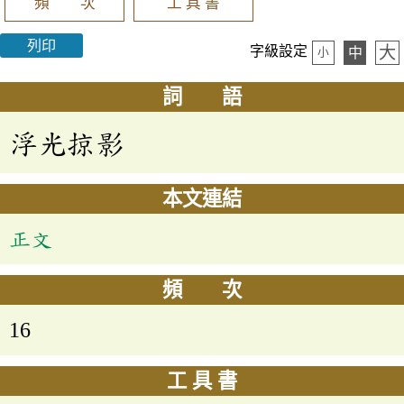
頻 次
工 具 書
列印
大
字級設定
中
小
詞 語
浮光掠影
本文連結
正文
頻 次
16
工 具 書