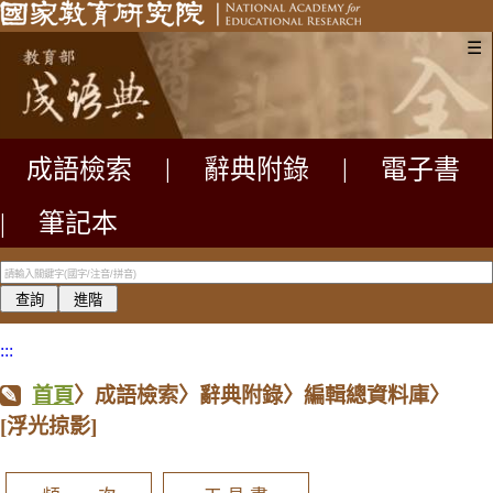
☰
成語檢索
|
辭典附錄
|
電子書
|
筆記本
:::
首頁
〉成語檢索〉辭典附錄〉編輯總資料庫〉
[浮光掠影]