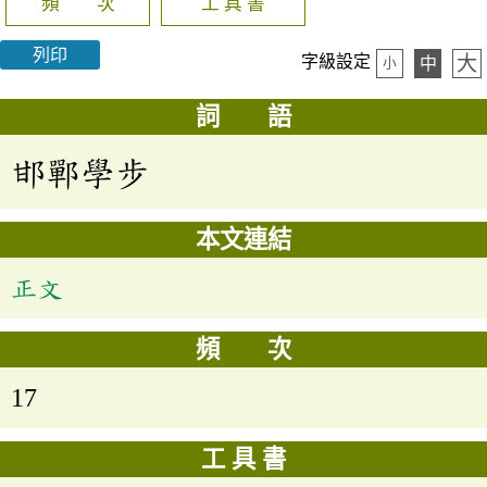
頻 次
工 具 書
列印
大
字級設定
中
小
詞 語
邯鄲學步
本文連結
正文
頻 次
17
工 具 書