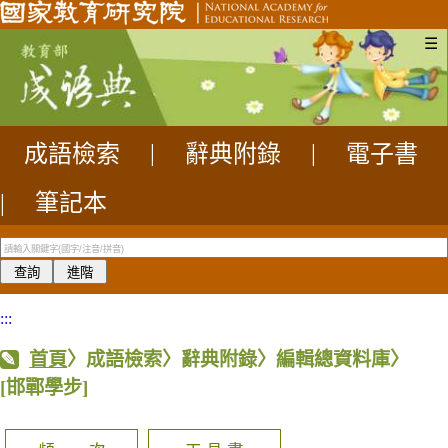
☰
成語檢索
|
辭典附錄
|
電子書
|
筆記本
:::
首頁
〉成語檢索〉辭典附錄〉編輯總資料庫〉
[邯鄲學步]