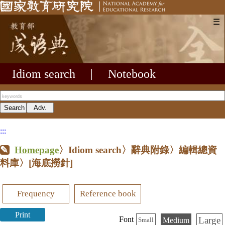
☰
Idiom search
|
Notebook
:::
Homepage
〉Idiom search〉辭典附錄〉編輯總資
料庫〉
[海底撈針]
Frequency
Reference book
Print
Large
Font
Medium
Small