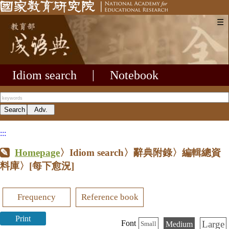
☰
Idiom search
|
Notebook
:::
Homepage
〉Idiom search〉辭典附錄〉編輯總資
料庫〉
[每下愈況]
Frequency
Reference book
Print
Large
Font
Medium
Small