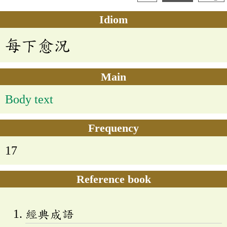
Idiom
每下愈況
Main
Body text
Frequency
17
Reference book
經典成語