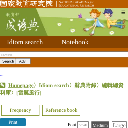
☰
Idiom search
|
Notebook
:::
Homepage
〉Idiom search〉辭典附錄〉編輯總資
料庫〉
[雷厲風行]
Frequency
Reference book
Print
Large
Font
Medium
Small