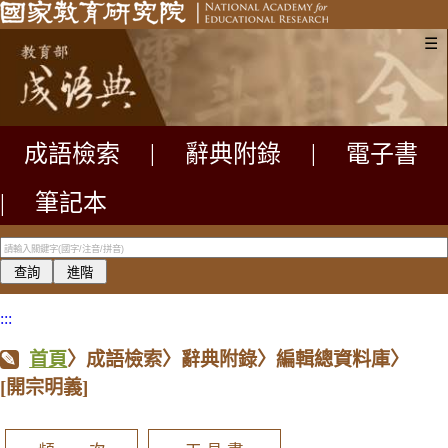
☰
成語檢索
|
辭典附錄
|
電子書
|
筆記本
:::
首頁
〉成語檢索〉辭典附錄〉編輯總資料庫〉
[開宗明義]