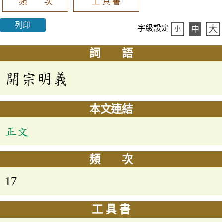
頻 次
工 具 書
列印
大
字級設定
中
小
詞 語
開宗明義
本文連結
正文
頻 次
17
工 具 書