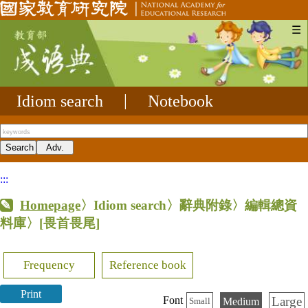
☰
Idiom search
|
Notebook
:::
Homepage
〉Idiom search〉辭典附錄〉編輯總資
料庫〉
[畏首畏尾]
Frequency
Reference book
Print
Large
Font
Medium
Small