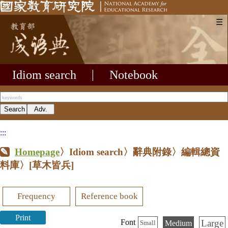
☰
Idiom search
|
Notebook
:::
Homepage
〉Idiom search〉辭典附錄〉編輯總資
料庫〉
[草木皆兵]
Frequency
Reference book
Print
Large
Font
Medium
Small