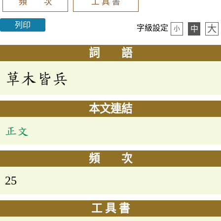
頻 次
工 具 書
列印
大
字級設定
中
小
詞 語
草木皆兵
本文連結
正文
頻 次
25
工 具 書