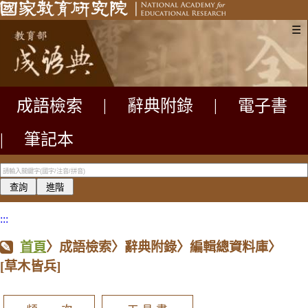
☰
成語檢索
|
辭典附錄
|
電子書
|
筆記本
:::
首頁
〉成語檢索〉辭典附錄〉編輯總資料庫〉
[草木皆兵]