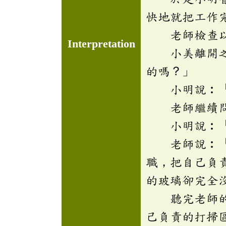
快地就把工作
老師檢查以後
Interpretation
小美離開之後
的嗎？」
小明說︰「
老師繼續問道
小明說︰「
老師說︰「你
職，把自己負
的玻璃卻完全
聽完老師的話
己負責的打掃