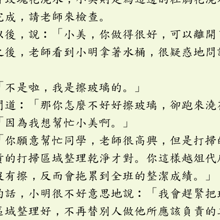
完成，請老師來檢查。
，說︰「小美，你做得很好，可以離開
，老師看到小明拿著水桶，很疑惑地問
不是啦，我是擦玻璃的。」
︰「那你怎麼不好好擦玻璃，卻跑來澆
因為我想幫忙小美啊。」
願意幫忙同學，老師很高興，但是打掃
責的打掃區域整理乾淨才對。你這樣越俎代
沒有擦，反而會拖累到全班的整潔成績。」
，小明很不好意思地說︰「我會趕緊把
區域整理好，不再替別人做他所應該負責的