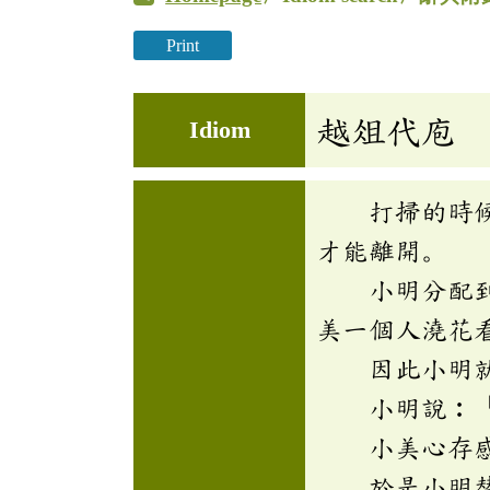
Print
越俎代庖
Idiom
打掃的時候，
才能離開。
小明分配到的
美一個人澆花
因此小明就放
小明說︰「
小美心存感激
於是小明替玫