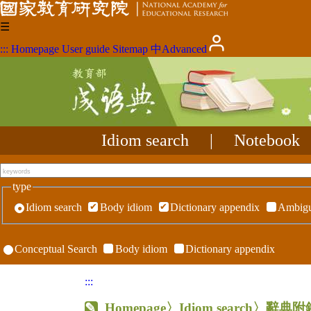
☰
:::
Homepage
User guide
Sitemap
中
Advanced
Idiom search
|
Notebook
type
Idiom search
Body idiom
Dictionary appendix
Ambigu
Conceptual Search
Body idiom
Dictionary appendix
:::
Homepage
〉Idiom search〉