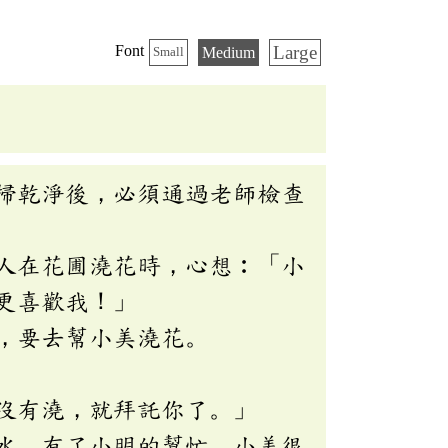
Large
Font
Medium
Small
掃乾淨後，必須通過老師檢查
人在花圃澆花時，心想︰「小
更喜歡我！」
，要去幫小美澆花。
沒有澆，就拜託你了。」
水。有了小明的幫忙，小美很