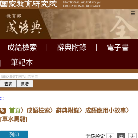
☰
成語檢索
|
辭典附錄
|
電子書
|
筆記本
:::
首頁
〉成語檢索〉辭典附錄〉成語應用小故事〉
[車水馬龍]
列印
大
字級設定
中
小