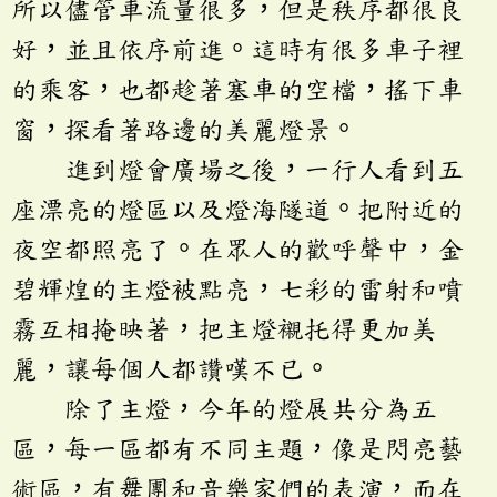
所以儘管車流量很多，但是秩序都很良
好，並且依序前進。這時有很多車子裡
的乘客，也都趁著塞車的空檔，搖下車
窗，探看著路邊的美麗燈景。
進到燈會廣場之後，一行人看到五
座漂亮的燈區以及燈海隧道。把附近的
夜空都照亮了。在眾人的歡呼聲中，金
碧輝煌的主燈被點亮，七彩的雷射和噴
霧互相掩映著，把主燈襯托得更加美
麗，讓每個人都讚嘆不已。
除了主燈，今年的燈展共分為五
區，每一區都有不同主題，像是閃亮藝
術區，有舞團和音樂家們的表演，而在