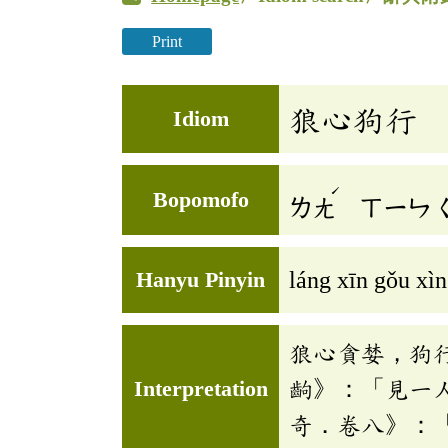
Print
狼心狗行
Idiom
ˊ
Bopomofo
ㄌㄤ
ㄒㄧㄣ
Hanyu Pinyin
láng xīn gǒu xì
狼心貪婪，狗
Interpretation
齣》：「見一
奇．卷八》：