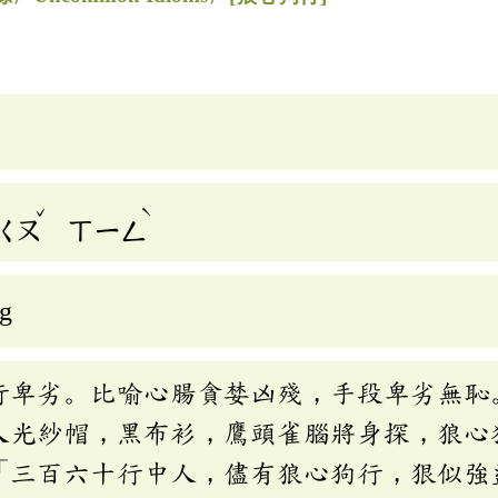
ˇ
ˋ
ㄍㄡ
ㄒㄧㄥ
ng
行卑劣。比喻心腸貪婪凶殘，手段卑劣無恥
人光紗帽，黑布衫，鷹頭雀腦將身探，狼心
「三百六十行中人，儘有狼心狗行，狠似強