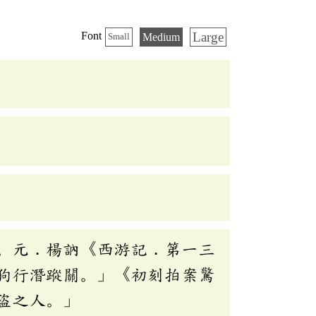
Large
Font
Medium
Small
。元．楊訥《西游記．第一三
狗行潛蹤關。」《初刻拍案驚
盜之人。」