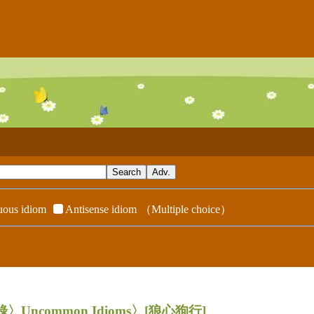
ous idiom
Antisense idiom
（Multiple choice）
錄〉Uncommon Idioms〉
[狼心狗行]