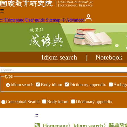
☰
:::
Homepage
User guide
Sitemap
中
Advanced
Idiom search
|
Notebook
type
Idiom search
Body idiom
Dictionary appendix
Ambigu
Conceptual Search
Body idiom
Dictionary appendix
:::
Homepage
〉Idiom search〉辭典附