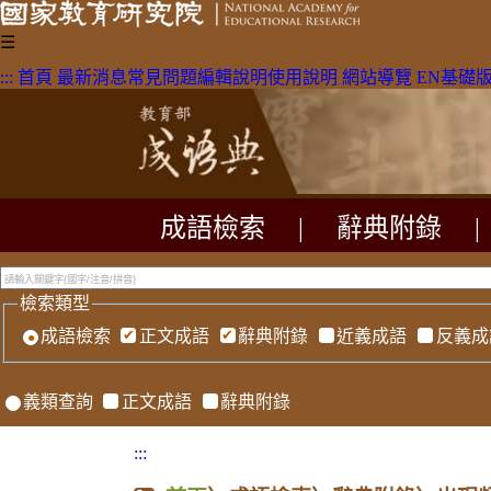
☰
:::
首頁
最新消息
常見問題
編輯說明
使用說明
網站導覽
EN
基礎
成語檢索
|
辭典附錄
|
檢索類型
成語檢索
正文成語
辭典附錄
近義成語
反義成
義類查詢
正文成語
辭典附錄
:::