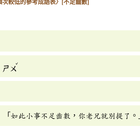
頻次較低的參考成語表〉
[不足齒數]
ˇ
ㄕㄨ
：「如此小事不足齒數，你老兄就別提了。