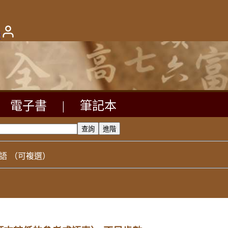
版
電子書
|
筆記本
語
（可複選）