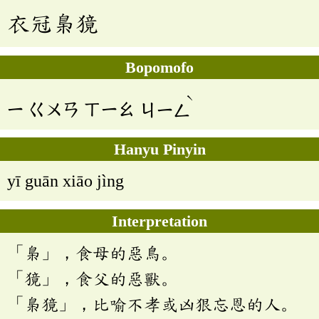
衣冠梟獍
Bopomofo
ˋ
ㄧ
ㄍㄨㄢ
ㄒㄧㄠ
ㄐㄧㄥ
Hanyu Pinyin
yī guān xiāo jìng
Interpretation
「梟」，食母的惡鳥。
「獍」，食父的惡獸。
「梟獍」，比喻不孝或凶狠忘恩的人。