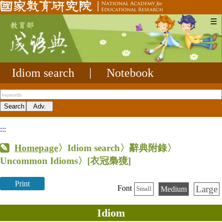
☰
Idiom search
|
Notebook
:::
Homepage
〉Idiom search〉辭典附錄〉
Uncommon Idioms〉
[衣冠梟獍]
Print
Large
Font
Medium
Small
Idiom