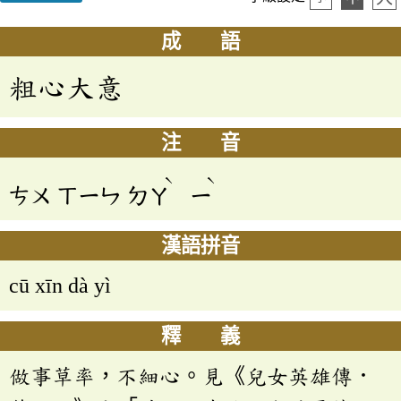
成 語
粗心大意
注 音
ˋ
ˋ
ㄘㄨ
ㄒㄧㄣ
ㄉㄚ
ㄧ
漢語拼音
cū xīn dà yì
釋 義
做事草率，不細心。見《兒女英雄傳．