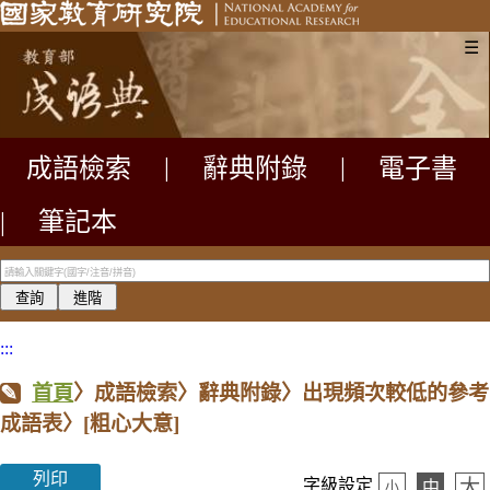
☰
成語檢索
|
辭典附錄
|
電子書
|
筆記本
:::
首頁
〉成語檢索〉辭典附錄〉出現頻次較低的參考
成語表〉
[粗心大意]
列印
大
字級設定
中
小