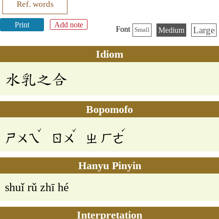
Ref. words
Print
Add note
Large
Font
Medium
Small
Idiom
水乳之合
Bopomofo
ˇ
ˇ
ˊ
ㄕㄨㄟ
ㄖㄨ
ㄓ
ㄏㄜ
Hanyu Pinyin
shuǐ rǔ zhī hé
Interpretation