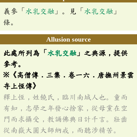
義參「
水乳交融
」。見「
水乳交融
」
條。
Allusion source
此處所列為「
水乳交融
」之典源，提供
參考。
※《高僧傳．三集．卷一六．唐撫州景雲
寺上恆傳》
釋上恆，姓饒氏，臨川南城人也。童而
有知，志學之年發心捨家，從母黨在空
門而求攝受，教誦佛典日計千言。壯齒
從南嶽大圓大師納戒，而聽涉精苦。