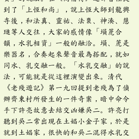
到了「上恆和尚」，說上恆大師到龍興
寺後，和法真、靈祐、法、神湊、慧
璡等人交往，大家的感情像「塤箎合
韻，水乳相資」一般的融洽。塤、箎是
樂器名，合奏起來聲音最為搭配，就如
同水、乳交融一般。「水乳交融」的說
法，可能就是從這裡演變出來。清代
《老殘遊記》第一九回提到老殘為了偵
辦齊東村所發生的一件奇案，暗中命令
手下許亮故意去結交凶嫌吳二。許亮打
聽到吳二常出現在土娼小金子家，於是
就到土娼家，很快的和吳二混得水乳交