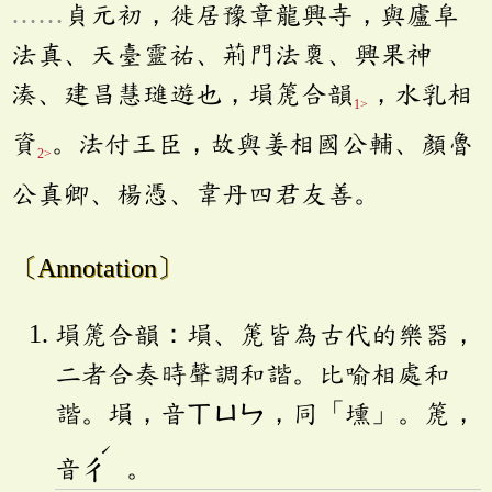
……
貞元初，徙居豫章龍興寺，與廬阜
法真、天臺靈祐、荊門法、興果神
湊、建昌慧璡遊也，塤箎合韻
，水乳相
1>
資
。法付王臣，故與姜相國公輔、顏魯
2>
公真卿、楊憑、韋丹四君友善。
〔Annotation〕
塤箎合韻：塤、箎皆為古代的樂器，
二者合奏時聲調和諧。比喻相處和
諧。塤，音
ㄒㄩㄣ
，同「壎」。箎，
ˊ
音
ㄔ
。