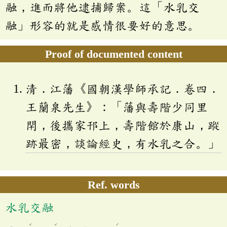
融，進而將他逮捕歸案。這「水乳交
融」形容的就是感情很要好的意思。
Proof of documented content
清．江藩《國朝漢學師承記．卷四．
王蘭泉先生》：「藩與壽階少同里
閈，後攜家邗上，壽階館於康山，蹤
跡最密，談論經史，有水乳之合。」
Ref. words
水乳交融
ˇ
ˇ
ˊ