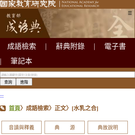
☰
成語檢索
|
辭典附錄
|
電子書
|
筆記本
:::
首頁
〉成語檢索〉正文〉
[水乳之合]
音讀與釋義
典 源
典故說明