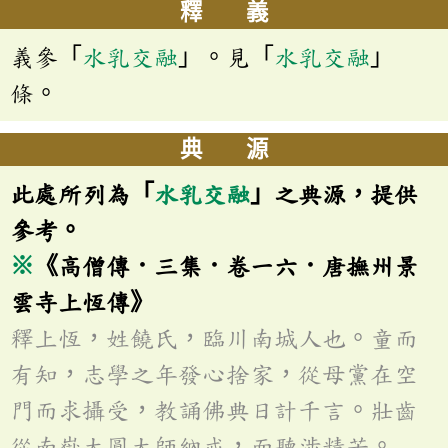
釋 義
義參「
水乳交融
」。見「
水乳交融
」
條。
典 源
此處所列為「
水乳交融
」之典源，提供
參考。
※
《高僧傳．三集．卷一六．唐撫州景
雲寺上恆傳》
釋上恆，姓饒氏，臨川南城人也。童而
有知，志學之年發心捨家，從母黨在空
門而求攝受，教誦佛典日計千言。壯齒
從南嶽大圓大師納戒，而聽涉精苦。