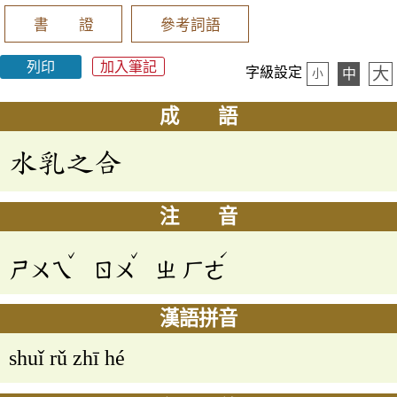
書 證
參考詞語
列印
加入筆記
大
字級設定
中
小
成 語
水乳之合
注 音
ˇ
ˇ
ˊ
ㄕㄨㄟ
ㄖㄨ
ㄓ
ㄏㄜ
漢語拼音
shuǐ rǔ zhī hé