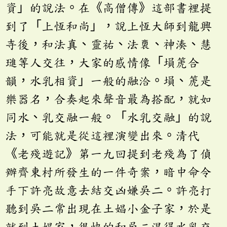
資」的說法。在《高僧傳》這部書裡提
到了「上恆和尚」，說上恆大師到龍興
寺後，和法真、靈祐、法、神湊、慧
璡等人交往，大家的感情像「塤箎合
韻，水乳相資」一般的融洽。塤、箎是
樂器名，合奏起來聲音最為搭配，就如
同水、乳交融一般。「水乳交融」的說
法，可能就是從這裡演變出來。清代
《老殘遊記》第一九回提到老殘為了偵
辦齊東村所發生的一件奇案，暗中命令
手下許亮故意去結交凶嫌吳二。許亮打
聽到吳二常出現在土娼小金子家，於是
就到土娼家，很快的和吳二混得水乳交