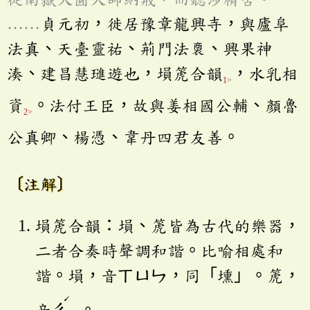
……
貞元初，徙居豫章龍興寺，與廬阜
法真、天臺靈祐、荊門法、興果神
湊、建昌慧璡遊也，塤箎合韻
，水乳相
1>
資
。法付王臣，故與姜相國公輔、顏魯
2>
公真卿、楊憑、韋丹四君友善。
〔注解〕
塤箎合韻：塤、箎皆為古代的樂器，
二者合奏時聲調和諧。比喻相處和
諧。塤，音
ㄒㄩㄣ
，同「壎」。箎，
ˊ