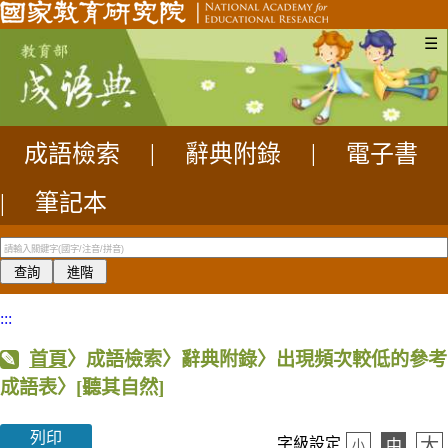
☰
成語檢索
|
辭典附錄
|
電子書
|
筆記本
:::
首頁
〉成語檢索〉辭典附錄〉出現頻次較低的參考
成語表〉
[聽其自然]
列印
大
字級設定
中
小