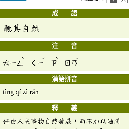
成 語
聽其自然
注 音
ˋ
ˊ
ˋ
ˊ
ㄊㄧㄥ
ㄑㄧ
ㄗ
ㄖㄢ
漢語拼音
tìng qí zì rán
釋 義
任由人或事物自然發展，而不加以過問