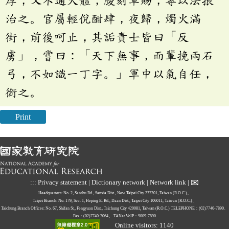
厚，又不通大體，朘刻軍賜，專以法拫
治之。官屬輕侻酣肆，夜歸，燭火滿
街，前後呵止，其詬責士皆曰「反
虜」，嘗曰：「天下無事，而輩挽兩石
弓，不如識一丁字。」軍中以氣自任，
銜之。
Print
✉
:::
Privacy statement
|
Dictionary network
|
Network link
|
Headquarters: No. 2, Sanshu Rd., Sanxia Dist., New Taipei City 237201, Taiwan (R.O.C.)、
Taipei Branch: No. 179, Sec. 1, Heping E. Rd., Daan Dist., Taipei City 106011, Taiwan (R.O.C.)、
Taichung Branch Offices: No. 67, Shifan St., Fengyuan Dist., Taichung City 420081, Taiwan (R.O.C.)
TELEPHONE：(02)7740-7890、
Fax：(02)7740-7064、
TANet VoIP：9009-7890
Online visitors: 1140