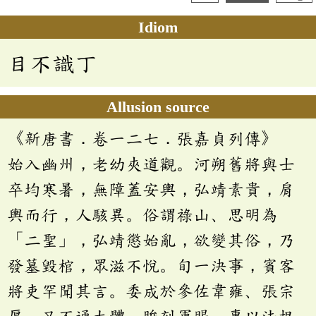
Idiom
目不識丁
Allusion source
《新唐書．卷一二七．張嘉貞列傳》
始入幽州，老幼夾道觀。河朔舊將與士
卒均寒暑，無障蓋安輿，弘靖素貴，肩
輿而行，人駭異。俗謂祿山、思明為
「二聖」，弘靖懲始亂，欲變其俗，乃
發墓毀棺，眾滋不悅。旬一決事，賓客
將吏罕聞其言。委成於參佐韋雍、張宗