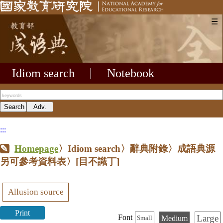
☰
Idiom search
|
Notebook
:::
Homepage
〉Idiom search〉辭典附錄〉成語典源
另可參考資料表〉
[目不識丁]
Allusion source
Print
Large
Font
Medium
Small