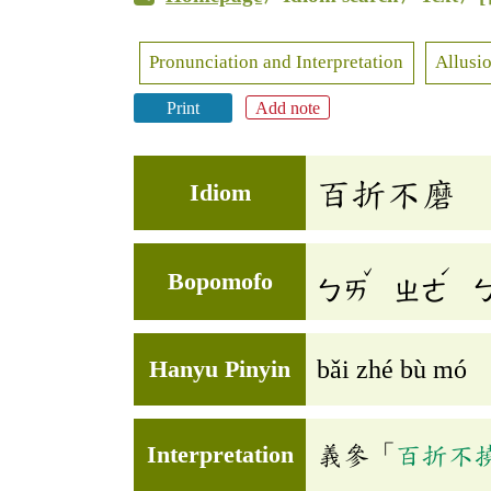
Pronunciation and Interpretation
Allusio
Print
Add note
百折不磨
Idiom
ˇ
ˊ
Bopomofo
ㄅㄞ
ㄓㄜ
Hanyu Pinyin
bǎi zhé bù mó
Interpretation
義參「
百折不