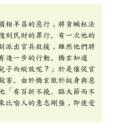
國相羊昌的惡行，將貪贓枉法
搜刮民財的罪行。有一次他的
刻派出官兵救援，雖然他們將
有進一步的行動。橋玄知道
兒子而縱放呢？」於是催促官
殺害。由於橋玄敢於挺身與惡
他「有百折不撓、臨大節而不
來比喻人的意志剛強，即使受