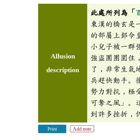
此處所列為「
東漢的橋玄是
的部屬上邽令
小兒子被一群
Allusion
強盜團團圍住
了，非常生氣
description
兵趕快動手。
勢力對抗，極
可奪之風」。
到許多挫折，
Print
Add note