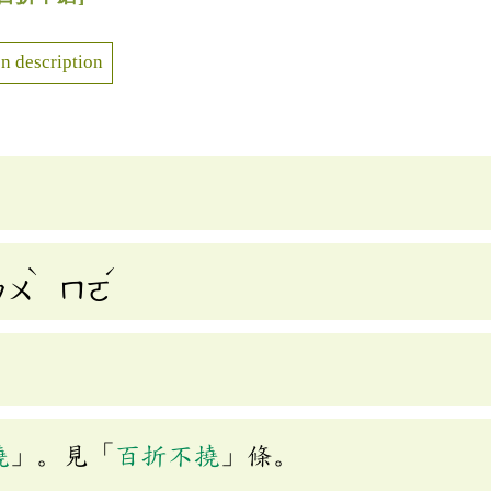
n description
ˋ
ˊ
ㄅㄨ
ㄇㄛ
撓
」。見「
百折不撓
」條。