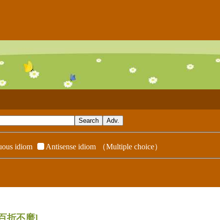
ous idiom
Antisense idiom
（Multiple choice）
[百折不磨]