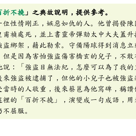
百折不撓
」之典故說明，提供參考。
一位性情剛正，嫉惡如仇的人。他曾揭發陳
皇甫禎處死，並上書靈帝彈劾太中大夫蓋升
強盜綁架，藉此勒索。守備陽球得到消息立
，但是因為害怕強盜傷害橋玄的兒子，不敢
地說：「強盜目無法紀，怎麼可以為了我的
後來強盜被逮捕了，但他的小兒子也被強盜
受當時的人敬重，後來蔡邕為他寫碑，稱讚
這裡的「百折不撓」，演變成一句成語，用
仍不屈服。