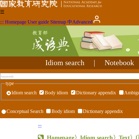
☰
:::
Homepage
User guide
Sitemap
中
Advanced
Idiom search
|
Notebook
type
Idiom search
Body idiom
Dictionary appendix
Ambigu
Conceptual Search
Body idiom
Dictionary appendix
:::
Homepage
〉Idiom search〉Text〉