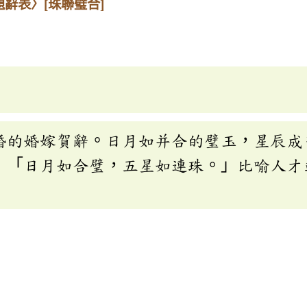
題辭表〉
[珠聯璧合]
婚的婚嫁賀辭。日月如并合的璧玉，星辰成
：「日月如合璧，五星如連珠。」比喻人才