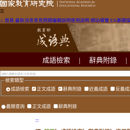
☰
:::
首頁
最新消息
常見問題
編輯說明
使用說明
網站導覽
EN
基礎
成語檢索
|
辭典附錄
|
檢索類型
成語檢索
正文成語
辭典附錄
近義成語
反義成
義類查詢
正文成語
辭典附錄
:::