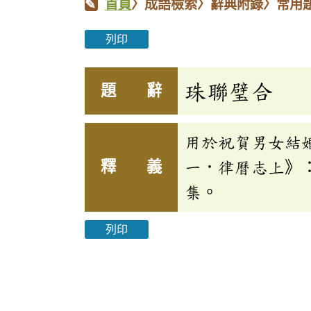
首頁
〉成語檢索〉辭典附錄〉常用
列印
珠聯璧合
題 辭
用於祝賀男女結
釋 義
一．律曆志上》
集。
列印