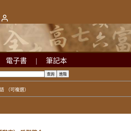
版
電子書
|
筆記本
語
（可複選）