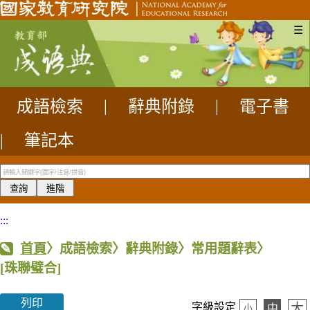
☰
成語檢索
|
辭典附錄
|
電子書
|
筆記本
:::
首頁
〉成語檢索〉辭典附錄〉常用題辭表〉
[珠聯璧合]
列印
大
字級設定
中
小