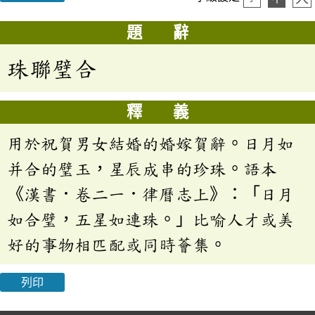
題 辭
珠聯璧合
釋 義
用於祝賀男女結婚的婚嫁賀辭。日月如
并合的璧玉，星辰成串的珍珠。語本
《漢書．卷二一．律曆志上》：「日月
如合璧，五星如連珠。」比喻人才或美
好的事物相匹配或同時薈集。
列印