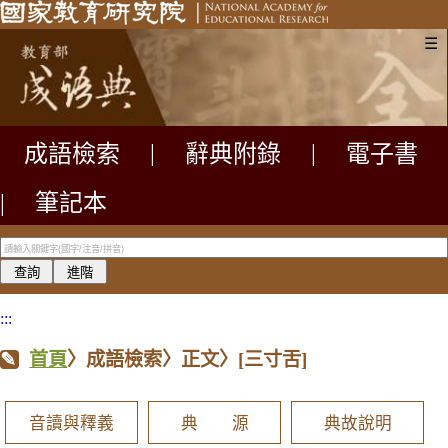
☰
成語檢索
|
辭典附錄
|
電子書
|
筆記本
:::
首頁
〉成語檢索〉正文〉
[三寸舌]
音讀與釋義
典 源
典故說明