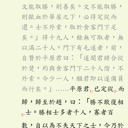
文能取勝，則善矣。文不能取勝，
則歃血於華屋之下，必得定從而
還。士不外索，取於食客門下足
矣。」得十九人，餘無可取者，無
以滿二十人。門下有毛遂者，前，
自贊於平原君曰：「遂聞君將合從
於楚，約與食客門下二十人偕，不
外索。今少一人，願君即以遂備員
而行矣。」……
平原君
已定從
而
1>
2>
歸，歸至於趙，曰：「勝不敢復相
士。勝相士多者千人，寡者百
3>
數，自以為不失天下之士，今乃於