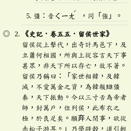
ˊ
彊：音
ㄑㄧㄤ
，同「強」。
《史記．卷五五．留侯世家》
留侯從上擊代，出奇計馬邑下，及
立蕭何相國，所與上從容言天下事
甚眾，非天下所以存亡，故不著。
留侯乃稱曰：「家世相韓，及韓
滅，不愛萬金之資，為韓報讎彊
秦，天下振動。今以三寸舌為帝者
師，封萬戶，位列侯，此布衣之
極，於良足矣。願弃人閒事，欲從
赤松子游耳。」乃學辟穀，道引輕