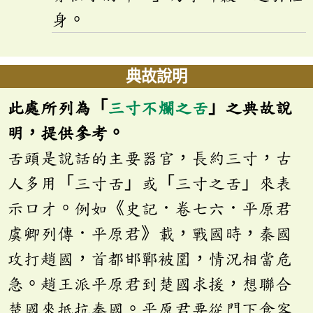
身。
典故說明
此處所列為「
三寸不爛之舌
」之典故說
明，提供參考。
舌頭是說話的主要器官，長約三寸，古
人多用「三寸舌」或「三寸之舌」來表
示口才。例如《史記．卷七六．平原君
虞卿列傳．平原君》載，戰國時，秦國
攻打趙國，首都邯鄲被圍，情況相當危
急。趙王派平原君到楚國求援，想聯合
楚國來抵抗秦國。平原君要從門下食客