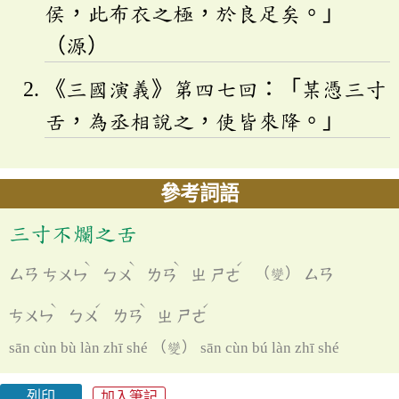
侯，此布衣之極，於良足矣。」
（源）
《三國演義》第四七回：「某憑三寸
舌，為丞相說之，使皆來降。」
參考詞語
三寸不爛之舌
ˋ
ˋ
ˋ
ˊ
ㄙㄢ
ㄘㄨㄣ
ㄅㄨ
ㄌㄢ
ㄓ
ㄕㄜ
（變）
ㄙㄢ
ˋ
ˊ
ˋ
ˊ
ㄘㄨㄣ
ㄅㄨ
ㄌㄢ
ㄓ
ㄕㄜ
sān cùn bù làn zhī shé （變） sān cùn bú làn zhī shé
列印
加入筆記