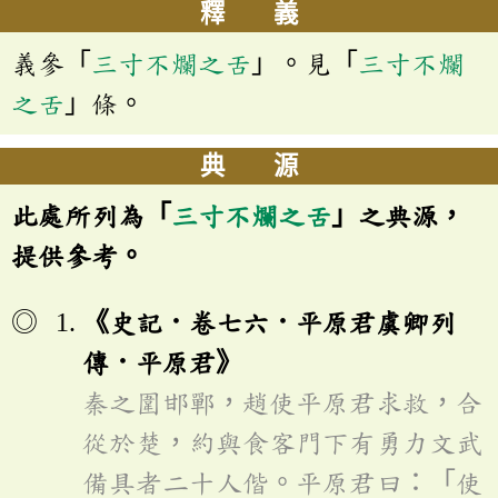
釋 義
義參「
三寸不爛之舌
」。見「
三寸不爛
之舌
」條。
典 源
此處所列為「
三寸不爛之舌
」之典源，
提供參考。
《史記．卷七六．平原君虞卿列
傳．平原君》
秦之圍邯鄲，趙使平原君求救，合
從於楚，約與食客門下有勇力文武
備具者二十人偕。平原君曰：「使