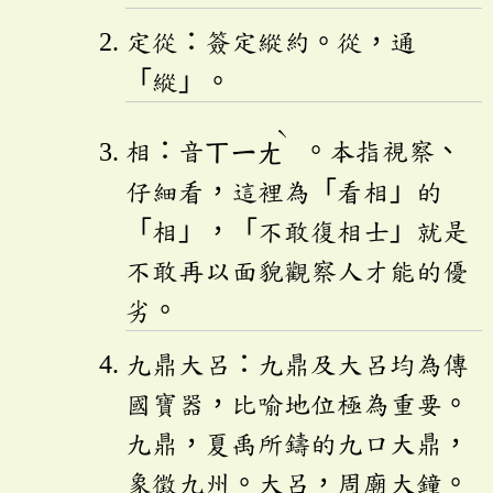
定從：簽定縱約。從，通
「縱」。
ˋ
相：音
ㄒㄧㄤ
。本指視察、
仔細看，這裡為「看相」的
「相」，「不敢復相士」就是
不敢再以面貌觀察人才能的優
劣。
九鼎大呂：九鼎及大呂均為傳
國寶器，比喻地位極為重要。
九鼎，夏禹所鑄的九口大鼎，
象徵九州。大呂，周廟大鐘。