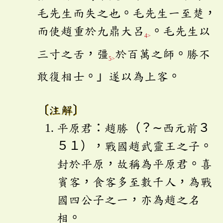
毛先生而失之也。毛先生一至楚，
而使趙重於九鼎大呂
。毛先生以
4>
三寸之舌，彊
於百萬之師。勝不
5>
敢復相士。」遂以為上客。
〔注解〕
平原君：趙勝（？∼西元前３
５１），戰國趙武靈王之子。
封於平原，故稱為平原君。喜
賓客，食客多至數千人，為戰
國四公子之一，亦為趙之名
相。