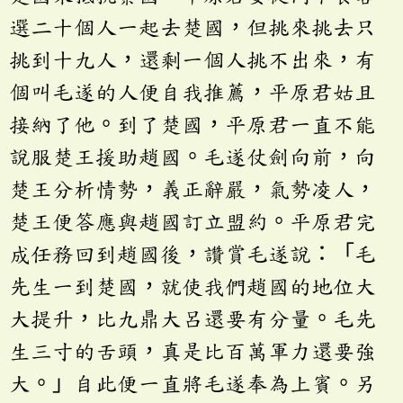
選二十個人一起去楚國，但挑來挑去只
挑到十九人，還剩一個人挑不出來，有
個叫毛遂的人便自我推薦，平原君姑且
接納了他。到了楚國，平原君一直不能
說服楚王援助趙國。毛遂仗劍向前，向
楚王分析情勢，義正辭嚴，氣勢凌人，
楚王便答應與趙國訂立盟約。平原君完
成任務回到趙國後，讚賞毛遂說：「毛
先生一到楚國，就使我們趙國的地位大
大提升，比九鼎大呂還要有分量。毛先
生三寸的舌頭，真是比百萬軍力還要強
大。」自此便一直將毛遂奉為上賓。另