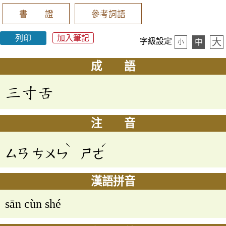
書 證
參考詞語
列印
加入筆記
大
字級設定
中
小
成 語
三寸舌
注 音
ˋ
ˊ
ㄙㄢ
ㄘㄨㄣ
ㄕㄜ
漢語拼音
sān cùn shé