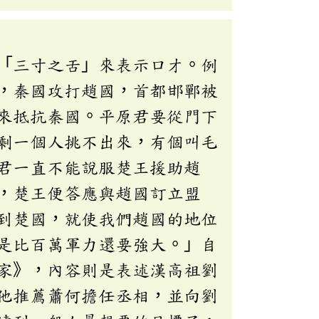
「三寸之舌」來表示口才。例
，秦國攻打趙國，首都邯鄲被
來抵抗秦國。平原君要從門下
剩一個人挑不出來，有個叫毛
君一直不能說服楚王援助趙
，楚王便答應與趙國訂立盟
到楚國，就使我們趙國的地位
是比百萬軍力還要強大。」自
家》，內容則是表述漢高祖劉
他推薦蕭何擔任丞相，並向劉