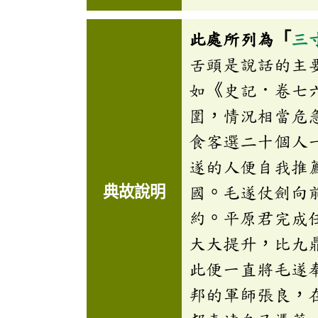
此處所列為「
三
舌頭是說話的主
如《史記．卷七
圍，情況相當危
食客選二十個人
遂的人便自我推
典故說明
國。毛遂仗劍向
約。平原君完成
大大提升，比九
此便一直將毛遂
邦的軍師張良，