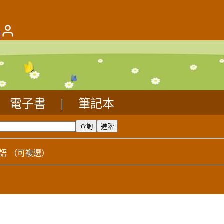
版
電子書
|
筆記本
語
（可複選）