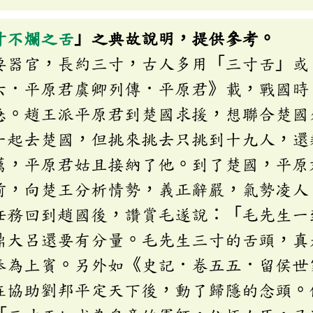
寸不爛之舌
」之典故說明，提供參考。
要器官，長約三寸，古人多用「三寸舌」或
六．平原君虞卿列傳．平原君》載，戰國時
急。趙王派平原君到楚國求援，想聯合楚國
一起去楚國，但挑來挑去只挑到十九人，還
薦，平原君姑且接納了他。到了楚國，平原
前，向楚王分析情勢，義正辭嚴，氣勢凌人
任務回到趙國後，讚賞毛遂說：「毛先生一
鼎大呂還要有分量。毛先生三寸的舌頭，真
奉為上賓。另外如《史記．卷五五．留侯世
在協助劉邦平定天下後，動了歸隱的念頭。