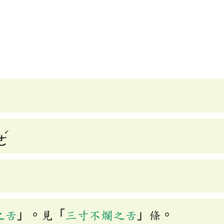
ˊ
ㄜ
之舌
」。見「
三寸不爛之舌
」條。