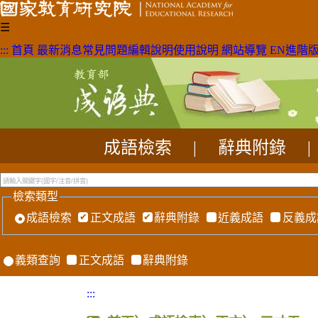
☰
:::
首頁
最新消息
常見問題
編輯說明
使用說明
網站導覽
EN
進階
成語檢索
|
辭典附錄
|
檢索類型
成語檢索
正文成語
辭典附錄
近義成語
反義成
義類查詢
正文成語
辭典附錄
:::