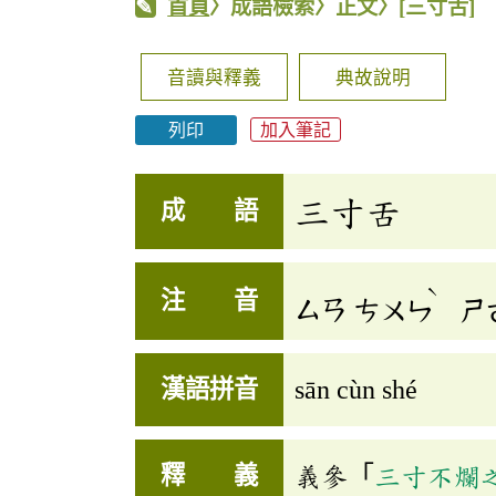
首頁
〉成語檢索〉正文〉
[三寸舌]
音讀與釋義
典故說明
列印
加入筆記
三寸舌
成 語
ˋ
注 音
ㄙㄢ
ㄘㄨㄣ
ㄕ
漢語拼音
sān cùn shé
釋 義
義參「
三寸不爛