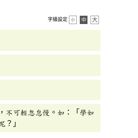
大
字級設定
中
小
，不可輕忽怠慢。如：「學如
呢？」