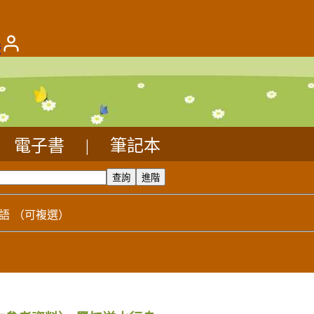
版
電子書
|
筆記本
語
（可複選）