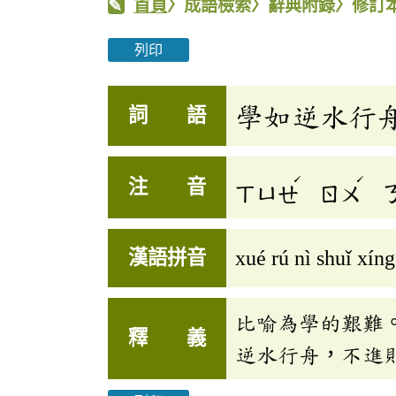
首頁
〉成語檢索〉辭典附錄〉修訂
列印
學如逆水行
詞 語
ˊ
ˊ
注 音
ㄒㄩㄝ
ㄖㄨ
漢語拼音
xué rú nì shuǐ xín
比喻為學的艱難
釋 義
逆水行舟，不進