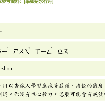
本參考資料〉
[學如逆水行舟]
舟
ˋ
ˇ
ˊ
ㄋㄧ
ㄕㄨㄟ
ㄒㄧㄥ
ㄓㄡ
g zhōu
。用以告誡人學習應抱著嚴謹、持恆的態度
則退。你沒有恆心毅力，怎麼可能會有成就