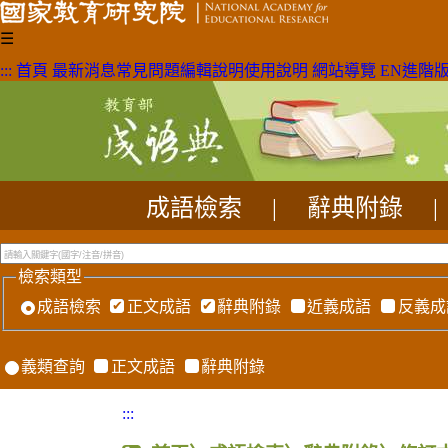
☰
:::
首頁
最新消息
常見問題
編輯說明
使用說明
網站導覽
EN
進階
成語檢索
|
辭典附錄
|
檢索類型
成語檢索
正文成語
辭典附錄
近義成語
反義成
義類查詢
正文成語
辭典附錄
:::