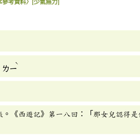
本參考資料〉
[少氣無力]
ˋ
ㄌㄧ
振。《西遊記》第一八回：「那女兒認得是