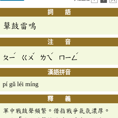
詞 語
鼙鼓雷鳴
注 音
ˊ
ˇ
ˊ
ˊ
ㄆㄧ
ㄍㄨ
ㄌㄟ
ㄇㄧㄥ
漢語拼音
pí gǔ léi míng
釋 義
軍中戰鼓聲頻繁。借指戰爭氣氛濃厚。