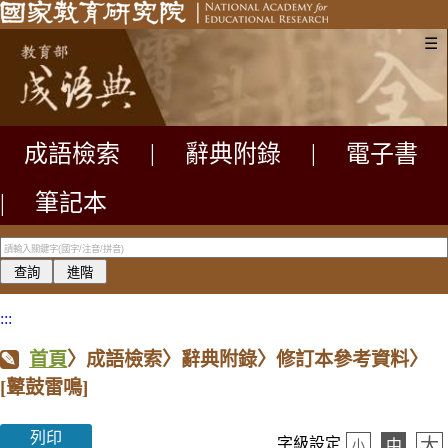
☰
成語檢索
|
辭典附錄
|
電子書
|
筆記本
:::
首頁
〉成語檢索〉辭典附錄〉修訂本參考資料〉
[鼙鼓雷鳴]
列印
大
字級設定
中
小