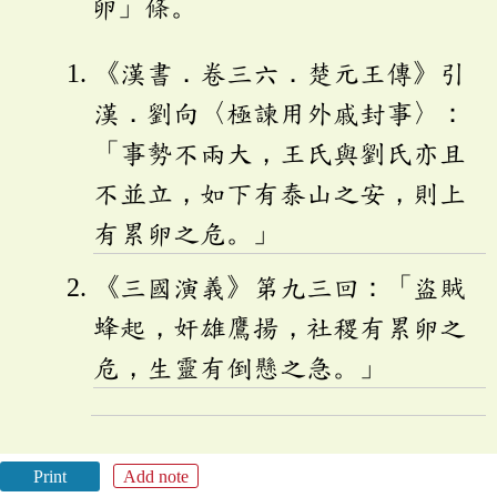
卵」條。
《漢書．卷三六．楚元王傳》引
漢．劉向〈極諫用外戚封事〉：
「事勢不兩大，王氏與劉氏亦且
不並立，如下有泰山之安，則上
有累卵之危。」
《三國演義》第九三回：「盜賊
蜂起，奸雄鷹揚，社稷有累卵之
危，生靈有倒懸之急。」
Print
Add note