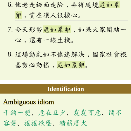
他老是鋌而走險，弄得處境
危如累
卵
，實在讓人很擔心。
今天形勢
危如累卵
，如果大家團結一
心，還有一線生機。
這場動亂如不儘速解決，國家社會根
基勢必動搖，
危如累卵
。
Identification
Ambiguous idiom
千鈞一髮
、
危在旦夕
、
岌岌可危
、
間不
容髮
、
搖搖欲墜
、
積薪厝火