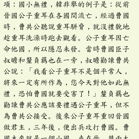
項：國小無禮，韓非舉的例子是：從前
晉國公子重耳在各國間流亡，經過曹國
時，曹共公聽說重耳駢脅，就沒禮貌地
趁重耳洗澡時跑去觀看。公子重耳因亡
命他國，所以隱忍未發。當時曹國臣子
叔瞻和釐負羈也在一旁，叔瞻勸諫曹共
公說：「我看公子重耳不是個平常人，
將來一定有所作為，您今天對他如此無
禮，恐怕曹國就要受害了！」釐負羈也
勸諫曹共公應該要禮遇公子重耳，但不
為曹共公接受。後來公子重耳重回晉國
做君主，三年後，便出兵攻打曹國。曹
國本來就是一個小國，夾在晉、楚兩大