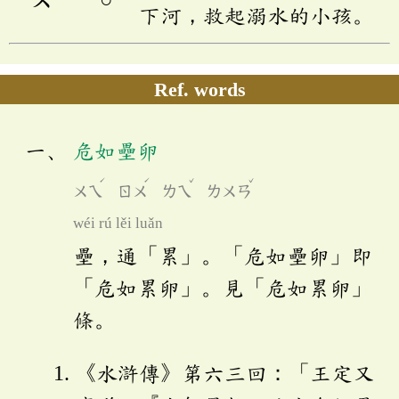
下河，救起溺水的小孩。
Ref. words
危如壘卵
ˊ
ˊ
ˇ
ˇ
ㄨㄟ
ㄖㄨ
ㄌㄟ
ㄌㄨㄢ
wéi rú lěi luǎn
壘，通「累」。「危如壘卵」即
「危如累卵」。見「危如累卵」
條。
《水滸傳》第六三回：「王定又