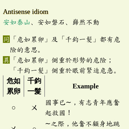
Antisense idiom
安如泰山
、安如磐石、巋然不動
「危如累卵」及「千鈞一髮」都有危
險的意思。
「危如累卵」側重於形勢的危險；
「千鈞一髮」側重於眼前緊迫危急。
危如
千鈞
Example
累卵
一髮
國事已∼，有志青年應奮
○
ㄨ
起救國！
∼之際，他奮不顧身地跳
ㄨ
○