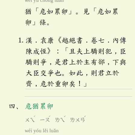
wéi yú chóng luǎn
猶「危如累卵」。見「危如累
卵」條。
漢．袁康《越絕書．卷七．內傳
陳成恆》：「且夫上驕則犯，臣
驕則爭，是君上於主有郤，下與
大臣交爭也。如此，則君立於
齊，危於重卵矣！」
危猶累卵
ˊ
ˊ
ˇ
ˇ
ㄨㄟ
ㄧㄡ
ㄌㄟ
ㄌㄨㄢ
wéi yóu lěi luǎn