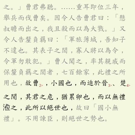
之。」曹君弗聽。……重耳即位三年，
舉兵而伐曹矣。因令人告曹君曰：「懸
叔瞻而出之，我且殺而以為大戮。」又
令人告釐負羈曰：「軍旅薄城，吾知子
不違也。其表子之閭，寡人將以為令，
令軍勿敢犯。」曹人聞之，率其親戚而
保釐負羈之閭者，七百餘家，此禮之所
用也，
故曹
，小國也，而迫於晉
、楚
2>
3>
4>
之閒，其君之危，猶累卵也，而以無禮
涖之，此所以絕世也，
故曰「國小無
禮」。不用諫臣，則絕世之勢也。