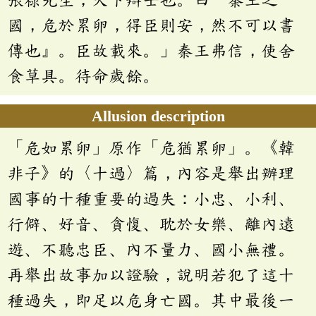
國，危於累卵，得臣則安，然不可以書
傳也』。臣故載來。」秦王弗信，使舍
食草具。待命歲餘。
Allusion description
「危如累卵」原作「危猶累卵」。《韓
非子》的〈十過〉篇，內容是舉出辦理
國事的十種重要的過失：小忠、小利、
行僻、好音、貪愎、耽於女樂、離內遠
遊、不聽忠臣、內不量力、國小無禮。
再舉出故事加以證驗，說明若犯了這十
種過失，即足以危身亡國。其中最後一