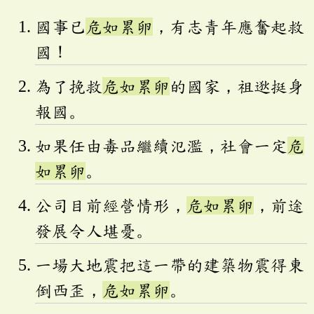
國事已
危如累卵
，有志青年應奮起救
國！
為了挽救
危如累卵
的國家，祖逖挺身
報國。
如果任由毒品繼續氾濫，社會一定
危
如累卵
。
公司目前經營情形，
危如累卵
，前途
發展令人堪憂。
一場大地震把這一帶的建築物震得東
倒西歪，
危如累卵
。