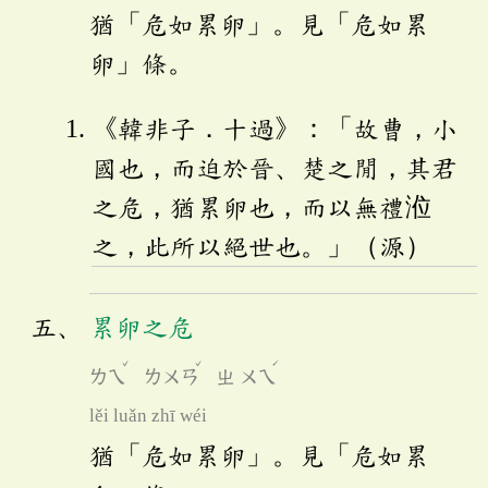
猶「危如累卵」。見「危如累
卵」條。
《韓非子．十過》：「故曹，小
國也，而迫於晉、楚之閒，其君
之危，猶累卵也，而以無禮涖
之，此所以絕世也。」（源）
累卵之危
ˇ
ˇ
ˊ
ㄌㄟ
ㄌㄨㄢ
ㄓ
ㄨㄟ
lěi luǎn zhī wéi
猶「危如累卵」。見「危如累