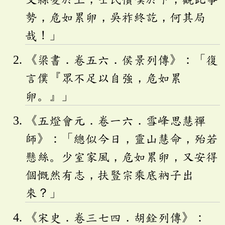
勢，危如累卵，吳祚終訖，何其局
哉！」
《梁書．卷五六．侯景列傳》：「復
言僕『眾不足以自強，危如累
卵。』」
《五燈會元．卷一六．雪峰思慧禪
師》：「總似今日，靈山慧命，殆若
懸絲。少室家風，危如累卵，又安得
個慨然有志，扶豎宗乘底衲子出
來？」
《宋史．卷三七四．胡銓列傳》：