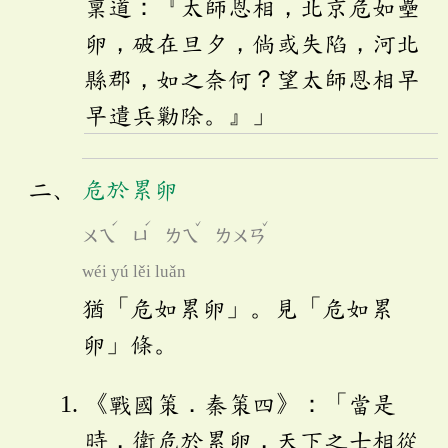
稟道：『太師恩相，北京危如壘
卵，破在旦夕，倘或失陷，河北
縣郡，如之奈何？望太師恩相早
早遣兵勦除。』」
危於累卵
ˊ
ˊ
ˇ
ˇ
ㄨㄟ
ㄩ
ㄌㄟ
ㄌㄨㄢ
wéi yú lěi luǎn
猶「危如累卵」。見「危如累
卵」條。
《戰國策．秦策四》：「當是
時，衛危於累卵，天下之士相從