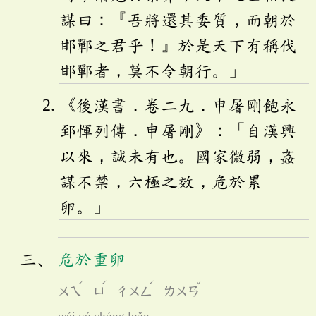
謀曰：『吾將還其委質，而朝於
邯鄲之君乎！』於是天下有稱伐
邯鄲者，莫不令朝行。」
《後漢書．卷二九．申屠剛飽永
郅惲列傳．申屠剛》：「自漢興
以來，誠未有也。國家微弱，姦
謀不禁，六極之效，危於累
卵。」
危於重卵
ˊ
ˊ
ˊ
ˇ
ㄨㄟ
ㄩ
ㄔㄨㄥ
ㄌㄨㄢ