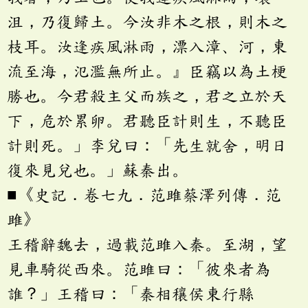
沮，乃復歸土。今汝非木之根，則木之
枝耳。汝逢疾風淋雨，漂入漳、河，東
流至海，氾濫無所止。』臣竊以為土梗
勝也。今君殺主父而族之，君之立於天
下，危於累卵。君聽臣計則生，不聽臣
計則死。」李兌曰：「先生就舍，明日
復來見兌也。」蘇秦出。
■《史記．卷七九．范雎蔡澤列傳．范
雎》
王稽辭魏去，過載范雎入秦。至湖，望
見車騎從西來。范雎曰：「彼來者為
誰？」王稽曰：「秦相穰侯東行縣