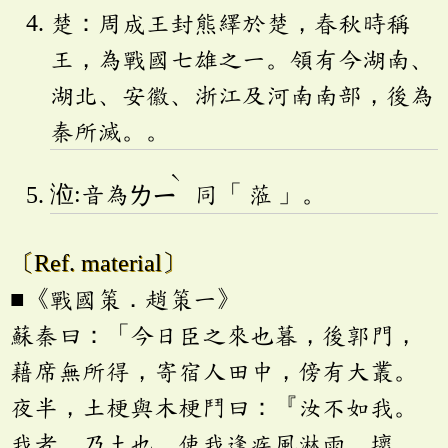
楚：周成王封熊繹於楚，春秋時稱
王，為戰國七雄之一。領有今湖南、
湖北、安徽、浙江及河南南部，後為
秦所滅。。
ˋ
涖:音為
ㄌㄧ
同「 蒞 」。
〔Ref. material〕
■《戰國策．趙策一》
蘇秦曰：「今日臣之來也暮，後郭門，
藉席無所得，寄宿人田中，傍有大叢。
夜半，土梗與木梗鬥曰：『汝不如我。
我者，乃土也。使我逢疾風淋雨，壞