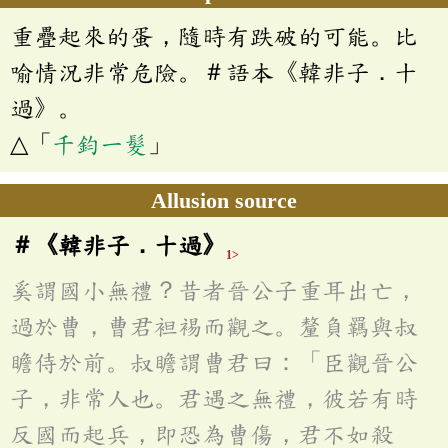
重疊起來的蛋，隨時有跌破的可能。比
喻情況非常危險。＃語本《韓非子．十
過》。
△「
千鈞一髮
」
Allusion source
＃《韓非子．十過》
1>
奚謂國小無禮？昔者晉公子重耳出亡，
過於曹，曹君袒裼而觀之。釐負羈與叔
瞻侍於前。叔瞻謂曹君曰：「臣觀晉公
子，非常人也。君遇之無禮，彼若有時
反國而起兵，即恐為曹傷，君不如殺