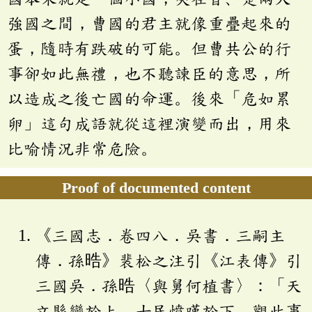
強國之間，曹國的君主就像重疊起來的
蛋，隨時有跌破的可能。但曹共公的行
事卻如此無禮，也不聽諫臣的意思，所
以造成之後亡國的命運。後來「危如累
卵」這句成語就從這裡演變而出，用來
比喻情況非常危險。
Proof of documented content
《三國志．卷四八．吳書．三嗣主
傳．孫晧》裴松之注引《江表傳》引
三國吳．孫晧〈與舅何植書〉：「天
文縣變於上，士民憤嘆於下，觀此事