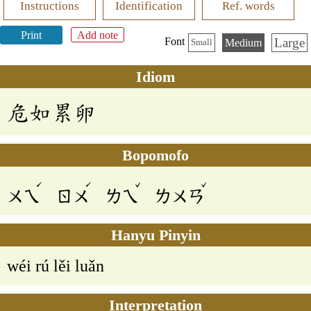
Instructions
Identification
Ref. words
Print
Add note
Large
Font
Medium
Small
Idiom
危如累卵
Bopomofo
ˊ
ˊ
ˇ
ˇ
ㄨㄟ
ㄖㄨ
ㄌㄟ
ㄌㄨㄢ
Hanyu Pinyin
wéi rú lěi luǎn
Interpretation