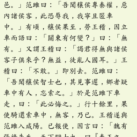
邑。」范雎曰：「吾聞穰侯專秦權，惡
內諸侯客，此恐辱我，我寧且匿車
中。」有頃，穰侯果至，勞王稽，因立
車而語曰：「關東有何變？」曰：「無
有。」又謂王稽曰：「謁君得無與諸侯
客子俱來乎？無益，徒亂人國耳。」王
稽曰：「不敢。」即別去。范雎曰：
「吾聞穰侯智士也，其見事遲，鄉者疑
車中有人，忘索之。」於是范雎下車
走，曰：「此必悔之。」行十餘里，果
使騎還索車中，無客，乃已。王稽遂與
范雎入咸陽。已報使，因言曰：「魏有
張祿先生，天下辯士也。曰『秦王之