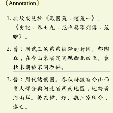
〔Annotation〕
典故或見於《戰國策．趙策一》、
《史記．卷七九．范睢蔡澤列傳．范
睢》。
曹：周武王的弟弟振鐸的封國。都陶
丘，在今山東省定陶縣西北四里。春
秋末期被宋國吞併。
晉：周代諸侯國。春秋時據有今山西
省大部分與河北省西南地區，地跨黃
河兩岸。後為韓、趙、魏三家所分，
遂亡。