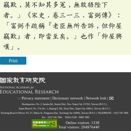
竊歎，莫不知其多冤，無敢牾陛下
者。」《宋史．卷三一三．富弼傳》：
「富弼手疏稱『老臣無所告訴，但仰屋
竊歎』者，即當至矣。」也作「仰屋興
嘆」。
Print
✉
:::
Privacy statement
|
Dictionary network
|
Network link
|
Headquarters: No. 2, Sanshu Rd., Sanxia Dist., New Taipei City 237201, Taiwan (R.O.C.)、
Taipei Branch: No. 179, Sec. 1, Heping E. Rd., Daan Dist., Taipei City 106011, Taiwan (R.O.C.)、
Taichung Branch Offices: No. 67, Shifan St., Fengyuan Dist., Taichung City 420081, Taiwan (R.O.C.)
TELEPHONE：(02)7740-7890、
Fax：(02)7740-7064、
TANet VoIP：9009-7890
Online visitors: 1338
Total visitors: 204976440