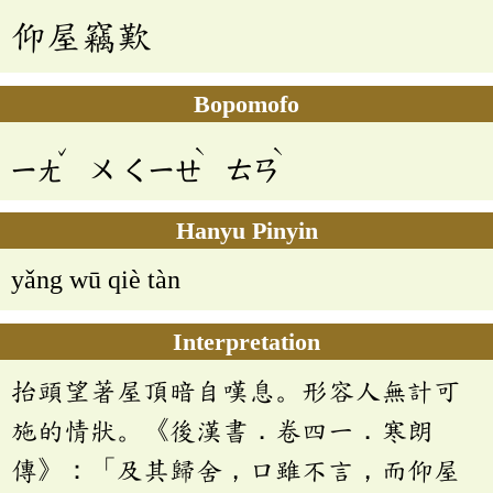
仰屋竊歎
Bopomofo
ˇ
ˋ
ˋ
ㄧㄤ
ㄨ
ㄑㄧㄝ
ㄊㄢ
Hanyu Pinyin
yǎng wū qiè tàn
Interpretation
抬頭望著屋頂暗自嘆息。形容人無計可
施的情狀。《後漢書．卷四一．寒朗
傳》：「及其歸舍，口雖不言，而仰屋