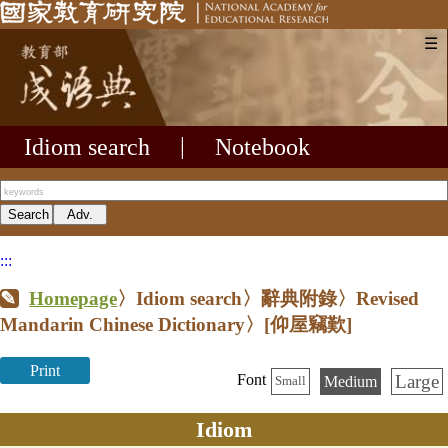
☰
Idiom search
|
Notebook
:::
Homepage
〉Idiom search〉辭典附錄〉Revised
Mandarin Chinese Dictionary〉
[仰屋竊歎]
Print
Large
Font
Medium
Small
Idiom