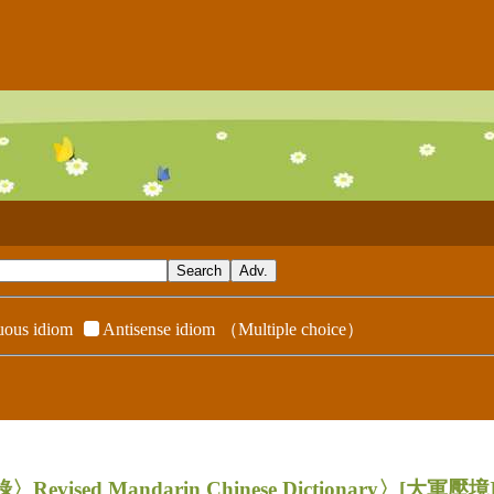
ous idiom
Antisense idiom
（Multiple choice）
evised Mandarin Chinese Dictionary〉
[大軍壓境