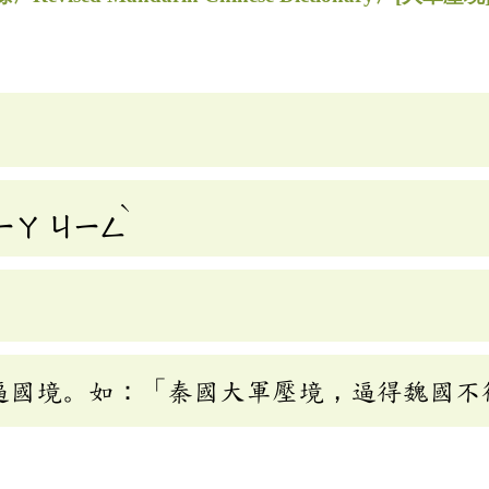
ˋ
ㄧㄚ
ㄐㄧㄥ
逼國境。如：「秦國大軍壓境，逼得魏國不