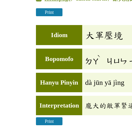
Print
大軍壓境
Idiom
ˋ
Bopomofo
ㄉㄚ
ㄐㄩㄣ
Hanyu Pinyin
dà jūn yā jìng
Interpretation
龐大的敵軍緊
Print