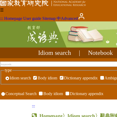
☰
:::
Homepage
User guide
Sitemap
中
Advanced
Idiom search
|
Notebook
type
Idiom search
Body idiom
Dictionary appendix
Ambigu
Conceptual Search
Body idiom
Dictionary appendix
:::
Homepage
〉Idiom search〉辭典附錄〉R