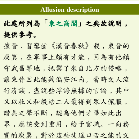
Allusion description
此處所列為「
束之高閣
」之典故說明，
提供參考。
據晉．習鑿齒《漢晉春秋》載，東晉的
庾翼，在軍事上頗有才能，因為有他鎮
守武昌等地，抵禦了來自北方的侵略，
讓東晉因此能夠偏安江南。當時文人流
行清談，盡說些浮誇無據的言論，其中
又以杜乂和殷浩二人最得到眾人佩服，
讚美之聲不斷，認為他們才華如此出
眾，應該受到重用，給予官職。一向務
實的庾翼，對於這些徒逞口舌之能的文