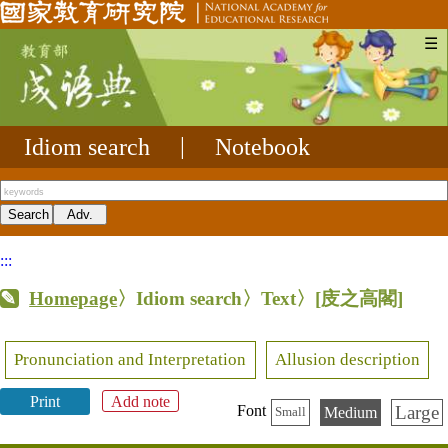
☰
Idiom search
|
Notebook
:::
Homepage
〉Idiom search〉Text〉
[庋之高閣]
Pronunciation and Interpretation
Allusion description
Print
Add note
Large
Font
Medium
Small