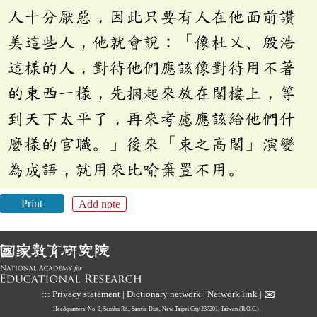
人十分厭惡，因此只要有人在他面前讚
美這些人，他就會說：「像杜乂、殷浩
這樣的人，對待他們應該像對待用不著
的東西一樣，先捆起來放在閣樓上，等
到天下太平了，再來考慮應該給他們什
麼樣的官職。」後來「束之高閣」演變
為成語，就用來比喻棄置不用。
Print
Add note
✉
:::
Privacy statement
|
Dictionary network
|
Network link
|
Headquarters: No. 2, Sanshu Rd., Sanxia Dist., New Taipei City 237201, Taiwan (R.O.C.)、