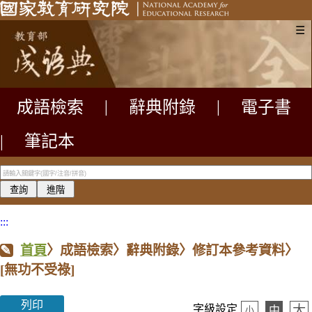
☰
成語檢索
|
辭典附錄
|
電子書
|
筆記本
:::
首頁
〉成語檢索〉辭典附錄〉修訂本參考資料〉
[無功不受祿]
列印
大
字級設定
中
小