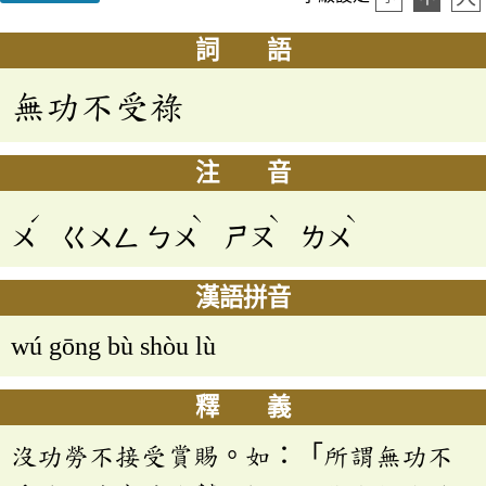
詞 語
無功不受祿
注 音
ˊ
ˋ
ˋ
ˋ
ㄨ
ㄍㄨㄥ
ㄅㄨ
ㄕㄡ
ㄌㄨ
漢語拼音
wú gōng bù shòu lù
釋 義
沒功勞不接受賞賜。如：「所謂無功不