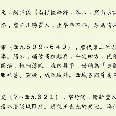
於元．陶宗儀《南村輟耕錄．卷八．寫山水
孝恪，唐許州陽翟人，生卒年不詳。原為隋
太宗（西元５９９∼６４９），唐代第二位
文學。隋末，輔佐高祖起兵，平定四方，代
意圖治，輕刑薄賦，海內昇平，世稱為「貞
征服吐蕃、突厥，威及域外。西域各國尊為
。
世充（？∼西元６２１），字行滿，隋新豐
，後以洛陽城降唐。唐徙王世充於蜀地。臨