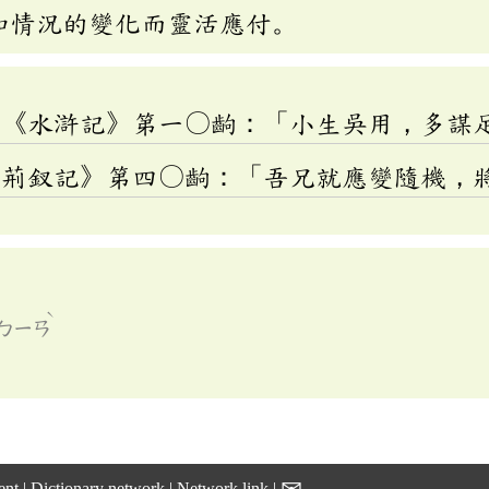
和情況的變化而靈活應付。
昌《水滸記》第一〇齣：「小生吳用，多謀
《荊釵記》第四〇齣：「吾兄就應變隨機，
ˋ
ㄅㄧㄢ
ent
|
Dictionary network
|
Network link
|