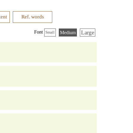
tent
Ref. words
Large
Font
Medium
Small