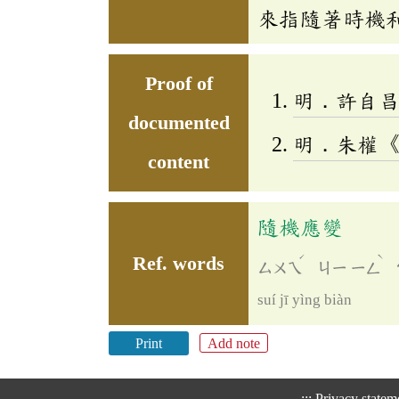
來指隨著時機
Proof of
明．許自
documented
明．朱權
content
隨機應變
ˊ
ˋ
Ref. words
ㄙㄨㄟ
ㄐㄧ
ㄧㄥ
suí jī yìng biàn
Print
Add note
:::
Privacy statem