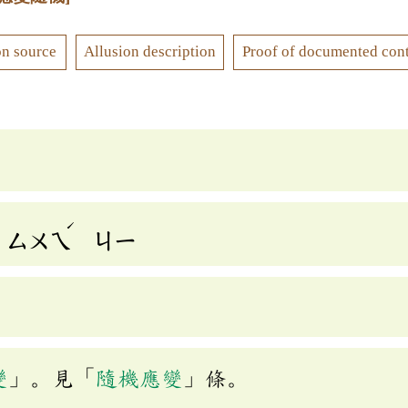
on source
Allusion description
Proof of documented con
ˊ
ㄙㄨㄟ
ㄐㄧ
變
」。見「
隨機應變
」條。