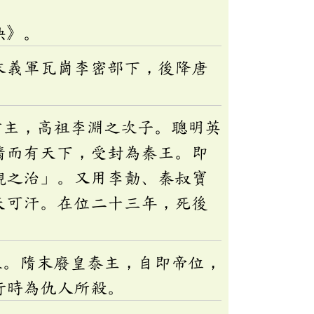
訣》。
末義軍瓦崗李密部下，後降唐
君主，高祖李淵之次子。聰明英
隋而有天下，受封為秦王。即
觀之治」。又用李勣、秦叔寶
天可汗。在位二十三年，死後
人。隋末廢皇泰主，自即帝位，
行時為仇人所殺。