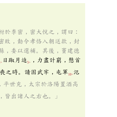
附於李密，密大悅之，謂曰：
密敗，勣令孝恪入朝送款，封
縣，委以選補。其後，竇建德
日踧月迫
，力盡計窮，懸首
4>
5>
喪之時。請固武牢，屯軍
氾
10>
，平世充，太宗於洛陽置酒高
，皆出諸人之右也。」