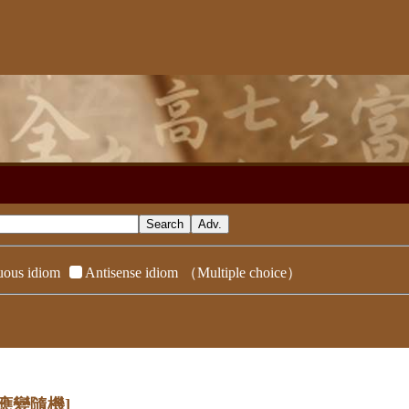
ous idiom
Antisense idiom
（Multiple choice）
[應變隨機]