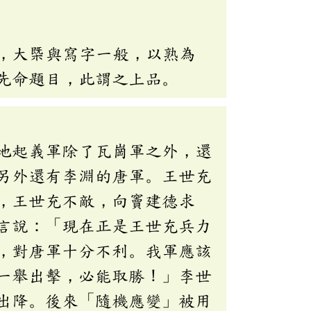
，大㮣與寫字一般，以熟為
先命題目，此謂之上品。
地起義軍除了瓦崗軍之外，還
另外還有李淵的唐軍。王世充
，王世充不敵，向竇建德求
言說：「現在正是王世充兵力
，對唐軍十分不利。我軍應該
一舉出擊，必能取勝！」李世
出降。後來「隨機應變」被用