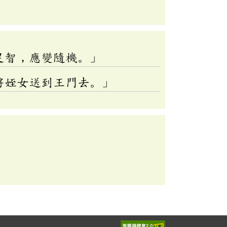
足智，應變隨機。」
將姪女送到王門去。」