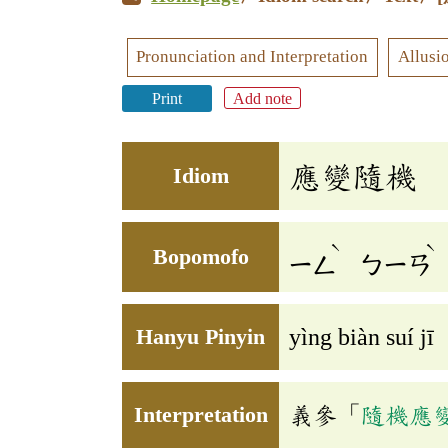
Pronunciation and Interpretation
Allusi
Print
Add note
應變隨機
Idiom
ˋ
ˋ
Bopomofo
ㄧㄥ
ㄅㄧㄢ
Hanyu Pinyin
yìng biàn suí jī
Interpretation
義參「
隨機應