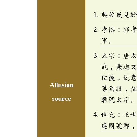
典故或見
孝恪：郭
軍。
太宗：唐
武，兼通
位後，銳
Allusion
等為將，
source
廟號太宗
世充：王
建國號鄭