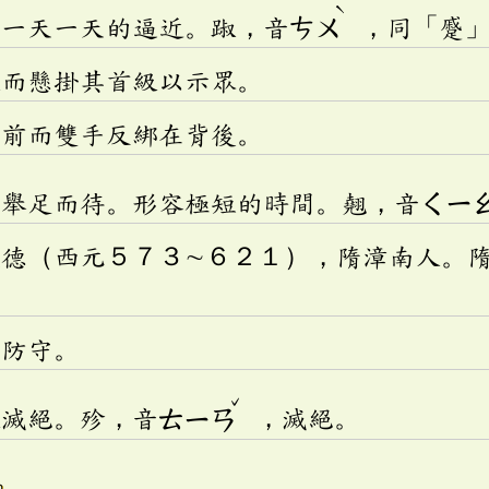
ˋ
：一天一天的逼近。踧，音
ㄘㄨ
，同「蹙
人而懸掛其首級以示眾。
向前而雙手反綁在背後。
：舉足而待。形容極短的時間。翹，音
ㄑㄧ
建德（西元５７３∼６２１），隋漳南人。
軍防守。
ˇ
服滅絕。殄，音
ㄊㄧㄢ
，滅絕。