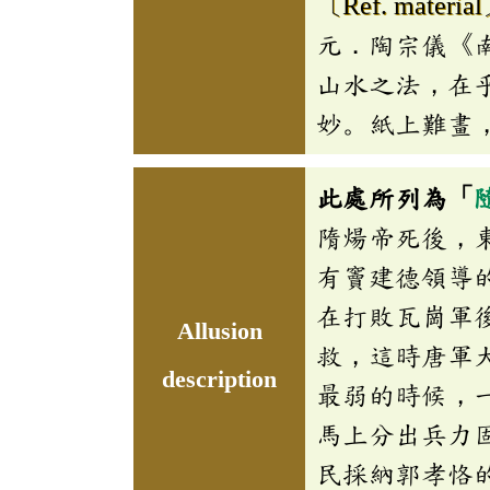
〔Ref. materia
元．陶宗儀《
山水之法，在
妙。紙上難畫
此處所列為「
隋煬帝死後，
有竇建德領導
在打敗瓦崗軍
Allusion
救，這時唐軍
description
最弱的時候，
馬上分出兵力
民採納郭孝恪