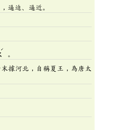
」，逼迫、逼近。
ˊ
ㄠ
。
隋末據河北，自稱夏王，為唐太