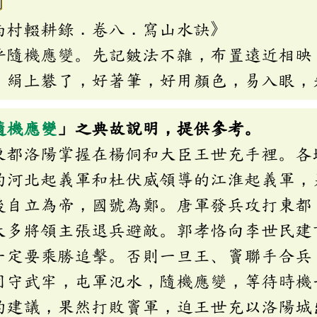
l〕
南村輟耕錄．卷八．寫山水訣》
乎隨機應變。先記皴法不雜，布置遠近相映
，絹上礬了，好著筆，好用顏色，易入眼，
隨機應變
」之典故說明，提供參考。
東都洛陽掌握在楊侗和大臣王世充手裡。各
的河北起義軍和杜伏威領導的江淮起義軍，
後自立為帝，國號為鄭。唐軍發兵攻打東都
大多將領主張退兵避敵。郭孝恪向李世民建
一定要乘勝追擊。否則一旦王、竇聯手合兵
固守武牢，屯軍氾水，隨機應變，等待時機
的建議，果然打敗竇軍，迫王世充以洛陽城