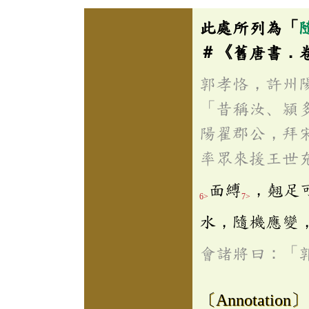
此處所列為「
＃《舊唐書．
郭孝恪，許州
「昔稱汝、潁
陽翟郡公，拜
率眾來援王世
面縛
，翹足
6>
7>
水，隨機應變
會諸將曰：「
〔Annotation〕