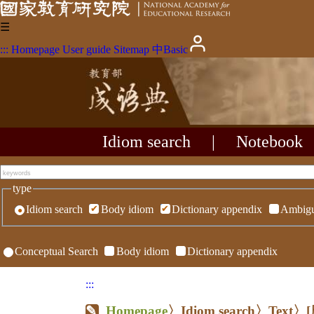
☰
:::
Homepage
User guide
Sitemap
中
Basic
Idiom search
|
Notebook
type
Idiom search
Body idiom
Dictionary appendix
Ambigu
Conceptual Search
Body idiom
Dictionary appendix
:::
Homepage
〉Idiom search〉Text〉