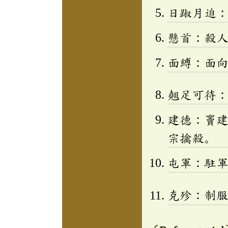
日踧月迫
懸首：殺
面縛：面
翹足可待
建德：竇
宗擒殺。
屯軍：駐
克殄：制