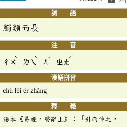
詞 語
觸類而長
注 音
ˋ
ˋ
ˊ
ˇ
ㄔㄨ
ㄌㄟ
ㄦ
ㄓㄤ
漢語拼音
chù lèi ér zhǎng
釋 義
語本《易經．繫辭上》：「引而伸之，