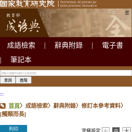
☰
成語檢索
|
辭典附錄
|
電子書
|
筆記本
:::
首頁
〉成語檢索〉辭典附錄〉修訂本參考資料〉
[觸類而長]
列印
大
字級設定
中
小