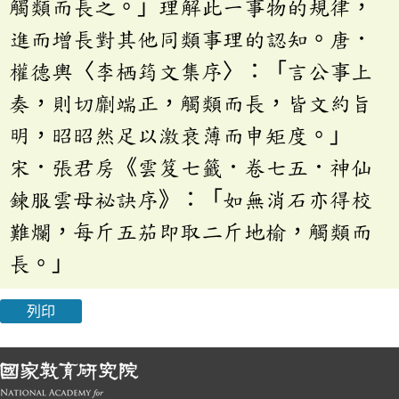
觸類而長之。」理解此一事物的規律，
進而增長對其他同類事理的認知。唐．
權德輿〈李栖筠文集序〉：「言公事上
奏，則切劘端正，觸類而長，皆文約旨
明，昭昭然足以激衰薄而申矩度。」
宋．張君房《雲笈七籤．卷七五．神仙
鍊服雲母祕訣序》：「如無消石亦得校
難爛，每斤五茄即取二斤地榆，觸類而
長。」
列印