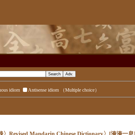
ous idiom
Antisense idiom
（Multiple choice）
evised Mandarin Chinese Dictionary〉
[淹淹一息