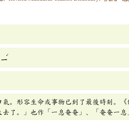
ˊ
ㄒㄧ
口氣。形容生命或事物已到了最後時刻。《
天去了。」也作「一息奄奄」、「奄奄一息