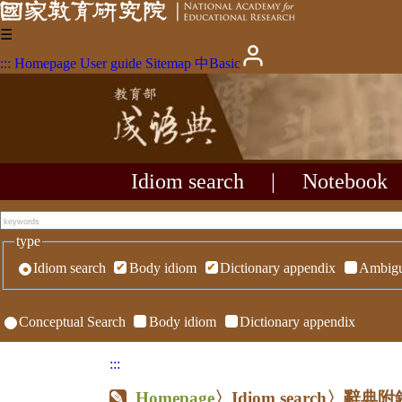
☰
:::
Homepage
User guide
Sitemap
中
Basic
Idiom search
|
Notebook
type
Idiom search
Body idiom
Dictionary appendix
Ambigu
Conceptual Search
Body idiom
Dictionary appendix
:::
Homepage
〉Idiom search〉辭典附錄〉R