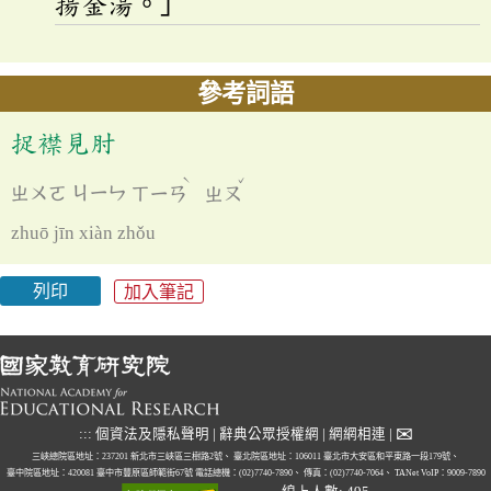
揚金湯。」
參考詞語
捉襟見肘
ˋ
ˇ
ㄓㄨㄛ
ㄐㄧㄣ
ㄒㄧㄢ
ㄓㄡ
zhuō jīn xiàn zhǒu
列印
加入筆記
✉
:::
個資法及隱私聲明
|
辭典公眾授權網
|
網網相連
|
三峽總院區地址：237201 新北市三峽區三樹路2號、
臺北院區地址：106011 臺北市大安區和平東路一段179號、
臺中院區地址：420081 臺中市豐原區師範街67號
電話總機：(02)7740-7890、
傳真：(02)7740-7064、
TANet VoIP：9009-7890