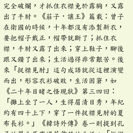
完全破爛，才抓住衣襟免於露胸，又露
出了手肘。《莊子．讓王》篇載：曾子
在衛國的時候，十年都沒有添製新衣，
要把帽子戴正，帽帶就斷了；抓住衣
襟，手肘又露了出來；穿上鞋子，腳後
跟又鑽了出來；生活過得非常艱苦。後
來「捉襟見肘」這句成語就從這裡演變
而出，形容衣衫破敗，生活困窘，如
《二十年目睹之怪現狀》第三四回：
「攤上坐了一人，生得眉清目秀，年紀
約有四十上下，穿了一件捉襟見肘的夏
布長衫。」《韓詩外傳》卷一則提到孔