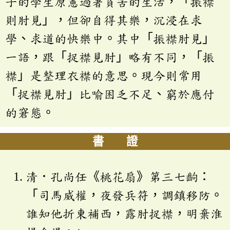
子的學生原憲過著貧苦的生活，「振襟
則肘見」，但卻自得其樂，沉浸在求
學、求道的快樂中。其中「振襟肘見」
一語，跟「捉襟見肘」略有不同，「振
襟」是整理衣襟的意思。現今則常用
「捉襟見肘」比喻困乏不足、窮於應付
的窘態。
書 證
清．孔尚任《桃花扇》第三七齣：
「司馬威權，夜發兵符，調鎮移防。
誰知他折東補西，露肘捉襟，明棄淮