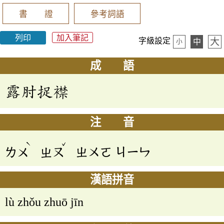
書 證
參考詞語
列印
加入筆記
大
字級設定
中
小
成 語
露肘捉襟
注 音
ˋ
ˇ
ㄌㄨ
ㄓㄡ
ㄓㄨㄛ
ㄐㄧㄣ
漢語拼音
lù zhǒu zhuō jīn