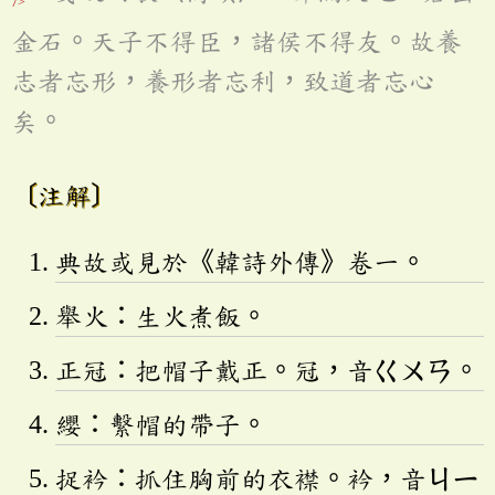
7>
金石。天子不得臣，諸侯不得友。故養
志者忘形，養形者忘利，致道者忘心
矣。
〔注解〕
典故或見於《韓詩外傳》卷一。
舉火：生火煮飯。
正冠：把帽子戴正。冠，音
ㄍㄨㄢ
。
纓：繫帽的帶子。
捉衿：抓住胸前的衣襟。衿，音
ㄐㄧ