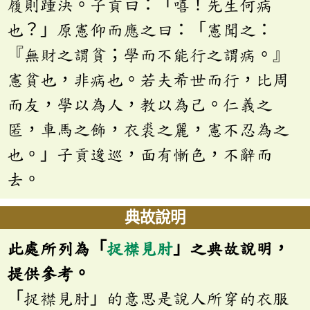
履則踵決。子貢曰：「嘻！先生何病
也？」原憲仰而應之曰：「憲聞之：
『無財之謂貧；學而不能行之謂病。』
憲貧也，非病也。若夫希世而行，比周
而友，學以為人，教以為己。仁義之
匿，車馬之飾，衣裘之麗，憲不忍為之
也。」子貢逡巡，面有慚色，不辭而
去。
典故說明
此處所列為「
捉襟見肘
」之典故說明，
提供參考。
「捉襟見肘」的意思是說人所穿的衣服