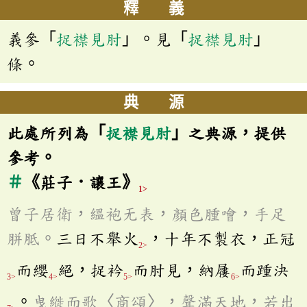
釋 義
義參「
捉襟見肘
」。見「
捉襟見肘
」
條。
典 源
此處所列為「
捉襟見肘
」之典源，提供
參考。
＃
《莊子．讓王》
1>
曾子居衛，縕袍无表，顏色腫噲，手足
胼胝。
三日不舉火
，十年不製衣，正冠
2>
而纓
絕，捉衿
而肘見，納屨
而踵決
3>
4>
5>
6>
。
曳縰而歌〈商頌〉，聲滿天地，若出