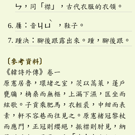
ㄣ
，同「襟」，古代衣服的衣領。
ˋ
屨：音
ㄐㄩ
，鞋子。
踵決：腳後跟露出來。踵，腳後跟。
〔參考資料〕
《韓詩外傳》卷一
原憲居魯，環堵之室，茨以蒿萊，蓬戶
甕牖，桷桑而無樞，上漏下濕，匡坐而
絃歌。子貢乘肥馬，衣輕裘，中紺而表
素，軒不容巷而往見之。原憲楮冠黎杖
而應門，正冠則纓絕，振襟則肘見，納