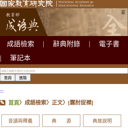
☰
成語檢索
|
辭典附錄
|
電子書
|
筆記本
:::
首頁
〉成語檢索〉正文〉
[露肘捉襟]
音讀與釋義
典 源
典故說明