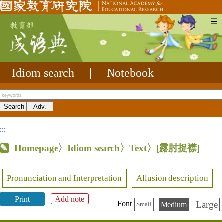
☰
Idiom search
|
Notebook
:::
Homepage
〉Idiom search〉Text〉
[露肘捉襟]
Pronunciation and Interpretation
Allusion description
Print
Add note
Large
Font
Medium
Small