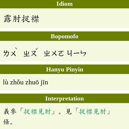
Idiom
露肘捉襟
Bopomofo
ˋ
ˇ
ㄌㄨ
ㄓㄡ
ㄓㄨㄛ
ㄐㄧㄣ
Hanyu Pinyin
lù zhǒu zhuō jīn
Interpretation
義參「
捉襟見肘
」。見「
捉襟見肘
」
條。