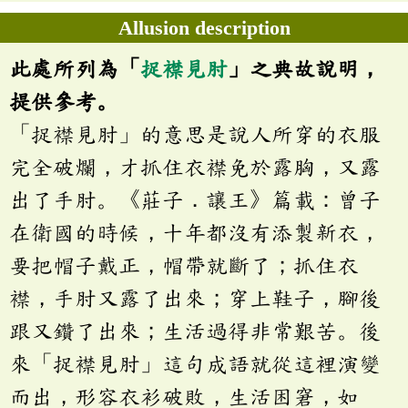
Allusion description
此處所列為「
捉襟見肘
」之典故說明，
提供參考。
「捉襟見肘」的意思是說人所穿的衣服
完全破爛，才抓住衣襟免於露胸，又露
出了手肘。《莊子．讓王》篇載：曾子
在衛國的時候，十年都沒有添製新衣，
要把帽子戴正，帽帶就斷了；抓住衣
襟，手肘又露了出來；穿上鞋子，腳後
跟又鑽了出來；生活過得非常艱苦。後
來「捉襟見肘」這句成語就從這裡演變
而出，形容衣衫破敗，生活困窘，如