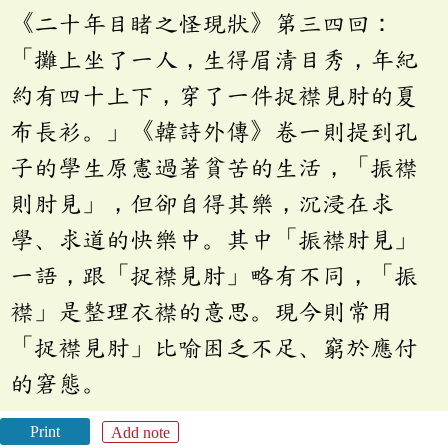
《二十年目睹之怪現狀》第三四回：
「攤上坐了一人，生得眉清目秀，年紀
約有四十上下，穿了一件捉襟見肘的夏
布長衫。」《韓詩外傳》卷一則提到孔
子的學生原憲過著貧苦的生活，「振襟
則肘見」，但卻自得其樂，沉浸在求
學、求道的快樂中。其中「振襟肘見」
一語，跟「捉襟見肘」略有不同，「振
襟」是整理衣襟的意思。現今則常用
「捉襟見肘」比喻困乏不足、窮於應付
的窘態。
Print
Add note