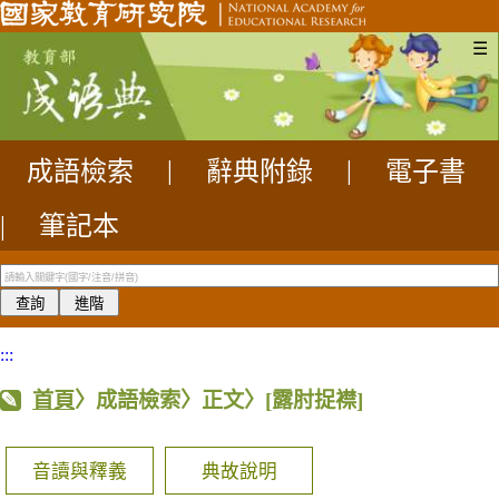
☰
成語檢索
|
辭典附錄
|
電子書
|
筆記本
:::
首頁
〉成語檢索〉正文〉
[露肘捉襟]
音讀與釋義
典故說明