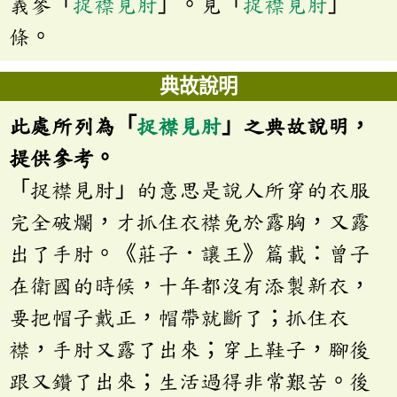
義參「
捉襟見肘
」。見「
捉襟見肘
」
條。
典故說明
此處所列為「
捉襟見肘
」之典故說明，
提供參考。
「捉襟見肘」的意思是說人所穿的衣服
完全破爛，才抓住衣襟免於露胸，又露
出了手肘。《莊子．讓王》篇載：曾子
在衛國的時候，十年都沒有添製新衣，
要把帽子戴正，帽帶就斷了；抓住衣
襟，手肘又露了出來；穿上鞋子，腳後
跟又鑽了出來；生活過得非常艱苦。後