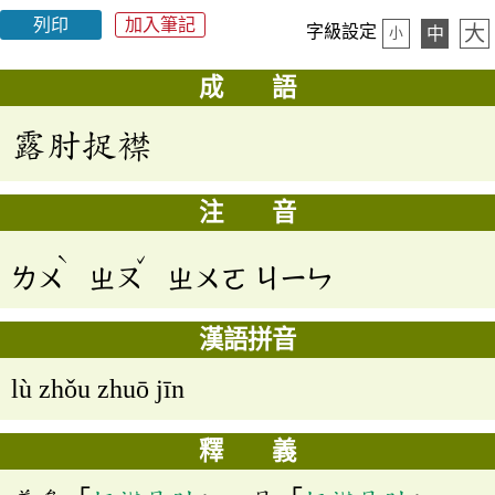
列印
加入筆記
大
字級設定
中
小
成 語
露肘捉襟
注 音
ˋ
ˇ
ㄌㄨ
ㄓㄡ
ㄓㄨㄛ
ㄐㄧㄣ
漢語拼音
lù zhǒu zhuō jīn
釋 義