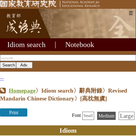
☰
Idiom search
|
Notebook
:::
Homepage
〉Idiom search〉辭典附錄〉Revised
Mandarin Chinese Dictionary〉
[高枕無虞]
Print
Large
Font
Medium
Small
Idiom