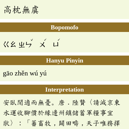
高枕無虞
Bopomofo
ˇ
ˊ
ˊ
ㄍㄠ
ㄓㄣ
ㄨ
ㄩ
Hanyu Pinyin
gāo zhěn wú yú
Interpretation
安臥閒適而無憂。唐．陸贄〈請減京東
水運收腳價於緣邊州鎮儲蓄軍糧事宜
狀〉：「蕃畜牧，闢田疇，天子唯務擇