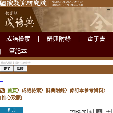
☰
成語檢索
|
辭典附錄
|
電子書
|
筆記本
:::
首頁
〉成語檢索〉辭典附錄〉修訂本參考資料〉
[推心致腹]
列印
大
字級設定
中
小