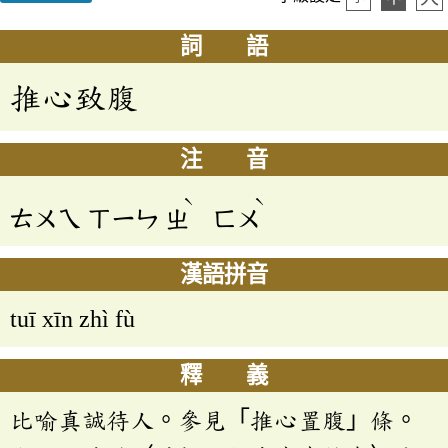
詞 語
推心致腹
注 音
ˋ
ˋ
ㄊㄨㄟ
ㄒㄧㄣ
ㄓ
ㄈㄨ
漢語拼音
tuī xīn zhì fù
釋 義
比喻真誠待人。參見「推心置腹」條。