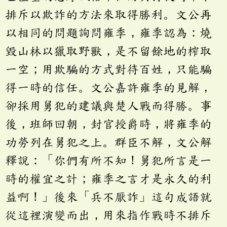
排斥以欺詐的方法來取得勝利。文公再
以相同的問題詢問雍季，雍季認為：燒
毀山林以獵取野獸，是不留餘地的榨取
一空；用欺騙的方式對待百姓，只能騙
得一時的信任。文公嘉許雍季的見解，
卻採用舅犯的建議與楚人戰而得勝。事
後，班師回朝，封官授爵時，將雍季的
功勞列在舅犯之上。群臣不解，文公解
釋說：「你們有所不知！舅犯所言是一
時的權宜之計；雍季之言才是永久的利
益啊！」後來「兵不厭詐」這句成語就
從這裡演變而出，用來指作戰時不排斥