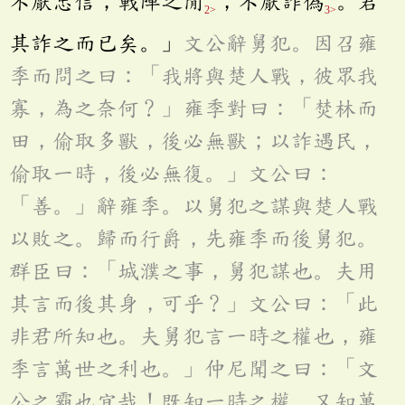
不厭忠信；戰陣之閒
，不厭詐偽
。君
2>
3>
其詐之而已矣。」
文公辭舅犯。因召雍
季而問之曰：「我將與楚人戰，彼眾我
寡，為之奈何﹖」雍季對曰：「焚林而
田，偷取多獸，後必無獸；以詐遇民，
偷取一時，後必無復。」文公曰：
「善。」辭雍季。以舅犯之謀與楚人戰
以敗之。歸而行爵，先雍季而後舅犯。
群臣曰：「城濮之事，舅犯謀也。夫用
其言而後其身，可乎﹖」文公曰：「此
非君所知也。夫舅犯言一時之權也，雍
季言萬世之利也。」仲尼聞之曰：「文
公之霸也宜哉！既知一時之權，又知萬