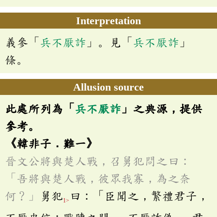
Interpretation
義參「
兵不厭詐
」。見「
兵不厭詐
」
條。
Allusion source
此處所列為「
兵不厭詐
」之典源，提供
參考。
《韓非子．難一》
晉文公將與楚人戰，召舅犯問之曰：
「吾將與楚人戰，彼眾我寡，為之奈
何﹖」
舅犯
曰：「臣聞之，繁禮君子，
1>