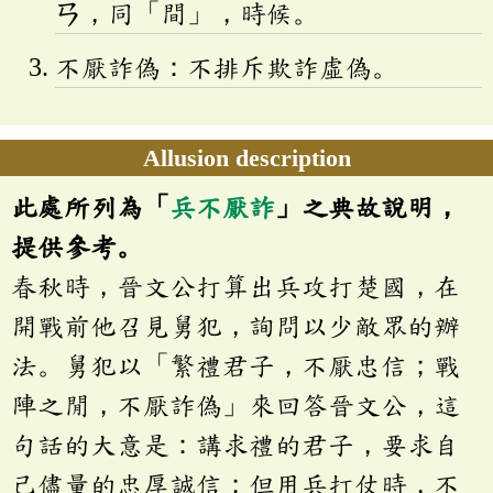
ㄢ
，同「間」，時候。
不厭詐偽：不排斥欺詐虛偽。
Allusion description
此處所列為「
兵不厭詐
」之典故說明，
提供參考。
春秋時，晉文公打算出兵攻打楚國，在
開戰前他召見舅犯，詢問以少敵眾的辦
法。舅犯以「繁禮君子，不厭忠信；戰
陣之閒，不厭詐偽」來回答晉文公，這
句話的大意是：講求禮的君子，要求自
己儘量的忠厚誠信；但用兵打仗時，不