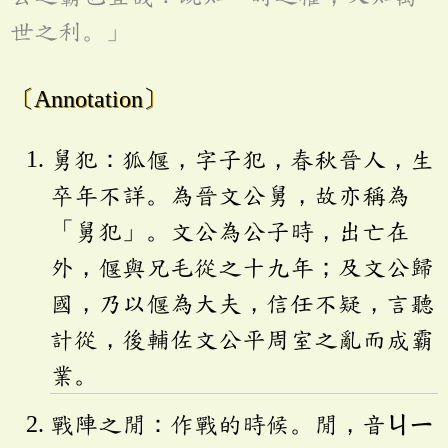
世之利。」
〔Annotation〕
舅犯：狐偃，字子犯，春秋晉人，生
卒年不詳。為晉文公舅，故亦稱為
「舅犯」。文公為公子時，出亡在
外，偃與兄毛從之十九年；及文公歸
國，乃以偃為大夫，信任不疑，言聽
計從，後輔佐文公平周室之亂而成霸
業。
戰陣之閒：作戰的時候。閒，音
ㄐㄧ