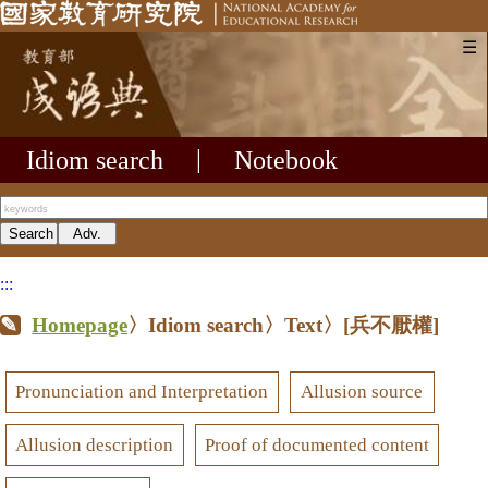
☰
Idiom search
|
Notebook
:::
Homepage
〉Idiom search〉Text〉
[兵不厭權]
Pronunciation and Interpretation
Allusion source
Allusion description
Proof of documented content