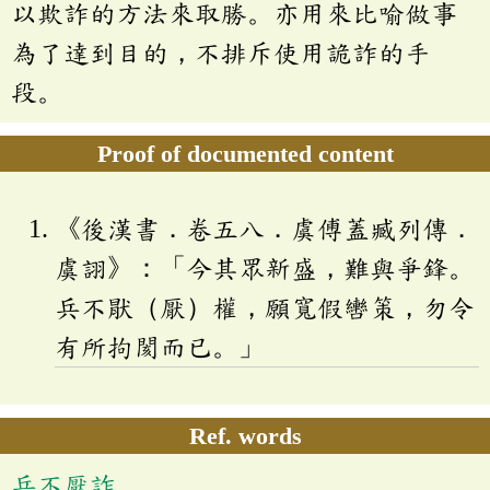
以欺詐的方法來取勝。亦用來比喻做事
為了達到目的，不排斥使用詭詐的手
段。
Proof of documented content
《後漢書．卷五八．虞傅蓋臧列傳．
虞詡》：「今其眾新盛，難與爭鋒。
兵不猒（厭）權，願寬假轡策，勿令
有所拘閡而已。」
Ref. words
兵不厭詐