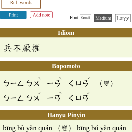
Ref. words
Print
Add note
Large
Font
Medium
Small
Idiom
兵不厭權
Bopomofo
ˋ
ˋ
ˊ
ㄅㄧㄥ
ㄅㄨ
ㄧㄢ
ㄑㄩㄢ
（變）
ˊ
ˋ
ˊ
ㄅㄧㄥ
ㄅㄨ
ㄧㄢ
ㄑㄩㄢ
Hanyu Pinyin
bīng bù yàn quán （變） bīng bú yàn quán