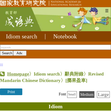
☰
Idiom search
|
Notebook
:::
Homepage
〉Idiom search〉辭典附錄〉Revised
Mandarin Chinese Dictionary〉
[擲果盈車]
Print
Large
Font
Medium
Small
Idiom