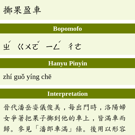
擲果盈車
Bopomofo
ˊ
ˇ
ˊ
ㄓ
ㄍㄨㄛ
ㄧㄥ
ㄔㄜ
Hanyu Pinyin
zhí guǒ yíng chē
Interpretation
晉代潘岳姿儀俊美，每出門時，洛陽婦
女爭著把果子擲到他的車上，皆滿車而
歸。參見「潘郎車滿」條。後用以形容