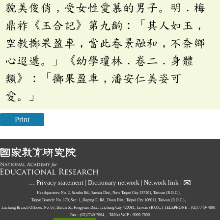
貌美俊俏，受女性愛慕的男子。明．梅
鼎祚《玉合記》第九齣：「其人如玉，
空教擲果盈車，當此春景融和，不奈鄉
心迢遞。」《幼學瓊林．卷二．身體
類》：「擲果盈車，潘安仁美姿可
愛。」
Print
✉
:::
Privacy statement
|
Dictionary network
|
Network link
|
Headquarters: No. 2, Sanshu Rd., Sanxia Dist., New Taipei City 237201, Taiwan (R.O.C.)、
Taipei Branch: No. 179, Sec. 1, Heping E. Rd., Daan Dist., Taipei City 106011, Taiwan (R.O.C.)、
Taichung Branch Offices: No. 67, Shifan St., Fengyuan Dist., Taichung City 420081, Taiwan (R.O.C.)
TELEPHONE：(02)7740-7890、
Fax：(02)7740-7064、
TANet VoIP：9009-7890