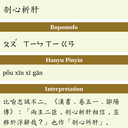
剖心析肝
Bopomofo
ˇ
ㄆㄡ
ㄒㄧㄣ
ㄒㄧ
ㄍㄢ
Hanyu Pinyin
pǒu xīn xī gān
Interpretation
比喻忠誠不二。《漢書．卷五一．鄒陽
傳》：「兩主二臣，剖心析肝相信，豈
移於浮辭哉？」也作「剖心坼肝」。