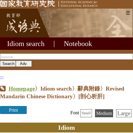
☰
Idiom search
|
Notebook
:::
Homepage
〉Idiom search〉辭典附錄〉Revised
Mandarin Chinese Dictionary〉
[剖心析肝]
Print
Large
Font
Medium
Small
Idiom