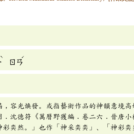
ˋ
ˊ
ㄧ
ㄖㄢ
滿，容光煥發。或指藝術作品的神韻意境高
明．沈德符《萬曆野獲編．卷二六．晉唐小
神彩奕然。」也作「神采奕奕」、「神彩奕