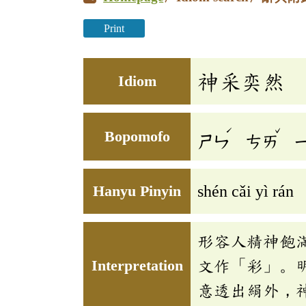
Print
神采奕然
Idiom
ˊ
ˇ
Bopomofo
ㄕㄣ
ㄘㄞ
Hanyu Pinyin
shén cǎi yì rán
形容人精神飽
Interpretation
文作「彩」。
意透出絹外，