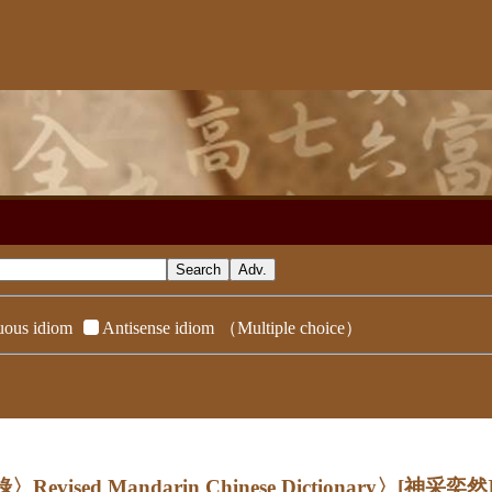
ous idiom
Antisense idiom
（Multiple choice）
evised Mandarin Chinese Dictionary〉
[神采奕然