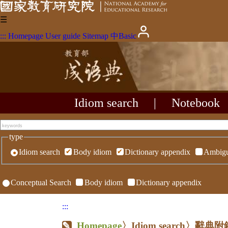
☰
:::
Homepage
User guide
Sitemap
中
Basic
Idiom search
|
Notebook
type
Idiom search
Body idiom
Dictionary appendix
Ambigu
Conceptual Search
Body idiom
Dictionary appendix
:::
Homepage
〉Idiom search〉辭典附錄〉R