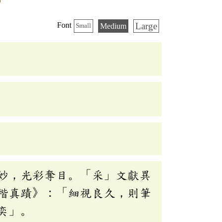
Large
Font
Medium
Small
妙，光彩奪目。「采」文獻異
楷真蹟》：「細視良久，則筆
奕」。