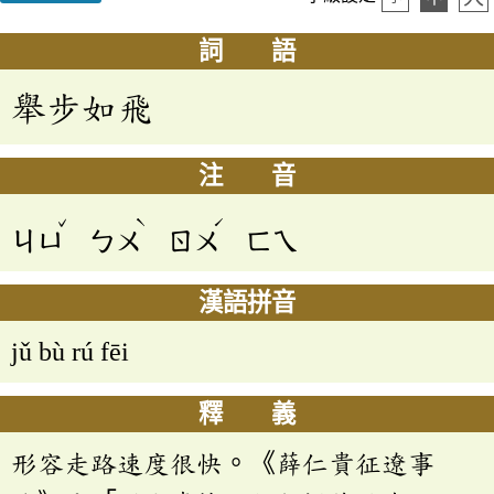
詞 語
舉步如飛
注 音
ˇ
ˋ
ˊ
ㄐㄩ
ㄅㄨ
ㄖㄨ
ㄈㄟ
漢語拼音
jǔ bù rú fēi
釋 義
形容走路速度很快。《薛仁貴征遼事