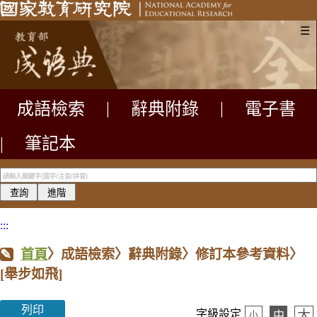
☰
成語檢索
|
辭典附錄
|
電子書
|
筆記本
:::
首頁
〉成語檢索〉辭典附錄〉修訂本參考資料〉
[舉步如飛]
列印
大
字級設定
中
小